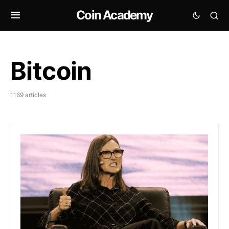
Coin Academy
Bitcoin
1169 articles
Ark Invest vend ses actions Coinbase et GBTC alors q