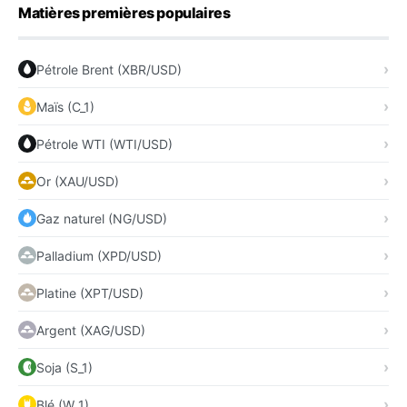
Matières premières populaires
Pétrole Brent (XBR/USD)
Maïs (C_1)
Pétrole WTI (WTI/USD)
Or (XAU/USD)
Gaz naturel (NG/USD)
Palladium (XPD/USD)
Platine (XPT/USD)
Argent (XAG/USD)
Soja (S_1)
Blé (W_1)