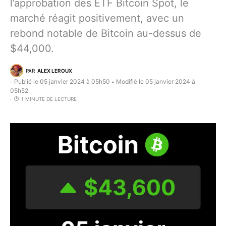
l’approbation des ETF Bitcoin Spot, le
marché réagit positivement, avec un
rebond notable de Bitcoin au-dessus de
$44,000.
PAR
ALEX LEROUX
Publié le 05 janvier 2024 à 05h50
Modifié le 05 janvier 2024 à
•
05h52
1 MINUTE DE LECTURE