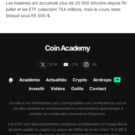
Les baleines ont accumulé plus de 20 000 bitcoins depuis fin
juillet et les ETF collectent 754 millions, mais le cours reste
bloqué sous 65 000 $.
Coin Academy
201K
21K
3K
🏠︎
Académie
Actualités
Crypto
Airdrops
✦
Investir
Vidéos
Outils
Contact
Ce site et les informations qui y sont publiées ne constituent en aucun
cas des conseils en investissement ni une incitation quelconque à
acheter ou vendre des instruments financiers.
Les CFD sont des instruments complexes et présentent un risque élevé
de perte rapide en capital en raison de l'effet de levier. Entre 74 et 89 %
des comptes de clients de détail perdent de l'argent lors de la