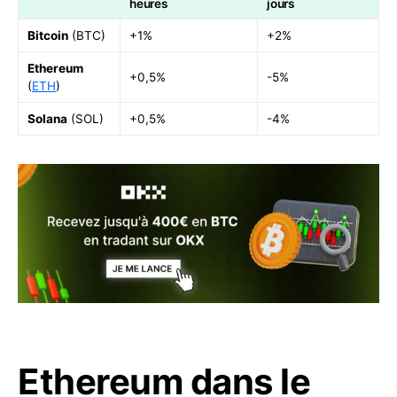
heures
jours
Bitcoin
(BTC)
+1%
+2%
Ethereum
+0,5%
-5%
(
ETH
)
Solana
(SOL)
+0,5%
-4%
Ethereum dans le