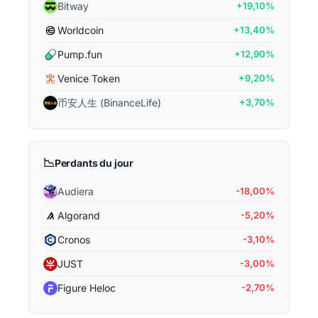
Bitway
+19,10%
Worldcoin
+13,40%
Pump.fun
+12,90%
Venice Token
+9,20%
币安人生 (BinanceLife)
+3,70%
📉
Perdants du jour
Audiera
-18,00%
Algorand
-5,20%
Cronos
-3,10%
JUST
-3,00%
Figure Heloc
-2,70%