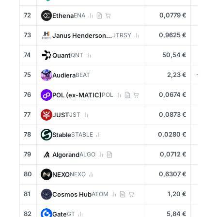
72
0,0779 €
+3,1
Ethena
ENA
73
0,9625 €
+0,0
Janus Henderson Anemoy Treasury Fund
JTRSY
74
50,54 €
-1,5
Quant
QNT
75
2,23 €
-18,0
Audiera
BEAT
76
0,0674 €
+0,7
POL (ex-MATIC)
POL
77
0,0873 €
-3,0
JUST
JST
78
0,0280 €
-2,0
​​Stable
STABLE
79
0,0712 €
-5,2
Algorand
ALGO
80
0,6307 €
-0,7
NEXO
NEXO
81
1,20 €
+0,3
Cosmos Hub
ATOM
82
5,84 €
-0,2
Gate
GT