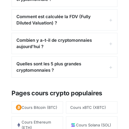
tendances du marché.
Coin Academy vous propose le suivi en temps
Comment est calculée la FDV (Fully
réel de 363 cryptomonnaies avec des
pages
Diluted Valuation) ?
dédiées
comprenant cours, graphiques,
historique et
analyses fondamentales
.
Combien y a-t-il de cryptomonnaies
aujourd'hui ?
Comment est calculé le prix d'une
cryptomonnaie ?
Quelles sont les 5 plus grandes
cryptomonnaies ?
Le prix d'une cryptomonnaie est déterminé par
le principe fondamental de l'offre et de la
demande sur les
plateformes d'échange
Pages cours crypto populaires
(exchanges)
. Lorsqu'un acheteur et un vendeur
se mettent d'accord sur un prix, une transaction
Cours Bitcoin (BTC)
Cours xBTC (XBTC)
est exécutée, et ce prix devient la dernière
cotation.
Cours Ethereum
Cours Solana (SOL)
(ETH)