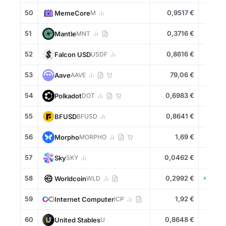
50
0,9517 €
-0,3
MemeCore
M
51
0,3716 €
+0,8
Mantle
MNT
52
0,8616 €
+0,0
Falcon USD
USDF
53
79,06 €
+0,4
Aave
AAVE
54
0,6983 €
-0,4
Polkadot
DOT
55
0,8641 €
+0,0
BFUSD
BFUSD
56
1,69 €
+2,1
Morpho
MORPHO
57
0,0462 €
-2,0
Sky
SKY
58
0,2992 €
+13,4
Worldcoin
WLD
59
1,92 €
+2,3
Internet Computer
ICP
60
0,8648 €
+0,0
United Stables
U