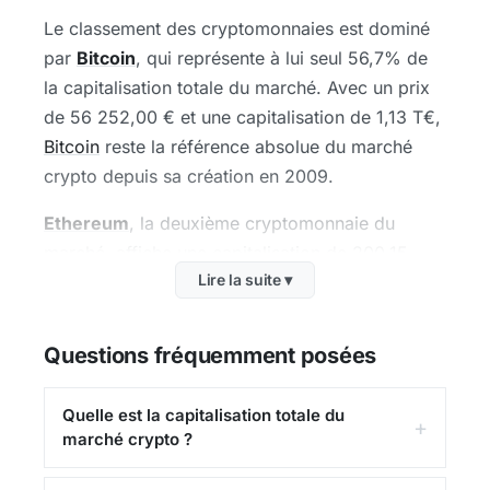
Le classement des cryptomonnaies est dominé
par
Bitcoin
, qui représente à lui seul 56,7% de
la capitalisation totale du marché. Avec un prix
de 56 252,00 € et une capitalisation de 1,13 T€,
Bitcoin
reste la référence absolue du marché
crypto depuis sa création en 2009.
Ethereum
, la deuxième cryptomonnaie du
marché, affiche une capitalisation de 200,15
Lire la suite ▾
Md€ à un prix de 1 658,48 €. Sa blockchain est
le socle de la
finance décentralisée (DeFi)
, des
NFT
et de nombreuses applications
Questions fréquemment posées
décentralisées.
Quelle est la capitalisation totale du
Le top 5 est complété par Bitcoin, Ethereum,
marché crypto ?
Tether, BNB, USDC, qui ensemble représentent
la majeure partie de la capitalisation totale. Ce