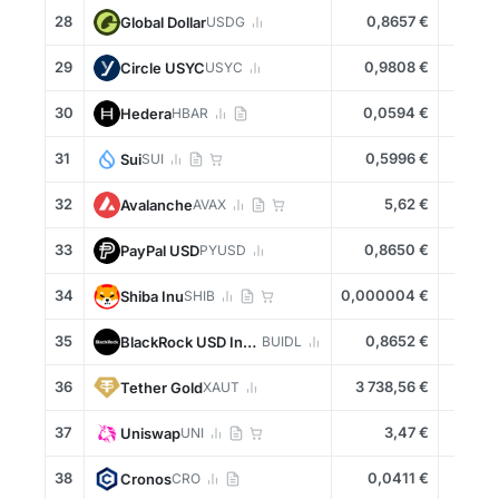
28
0,8657 €
+0,1
Global Dollar
USDG
29
0,9808 €
+0,2
Circle USYC
USYC
30
0,0594 €
-1,4
Hedera
HBAR
31
0,5996 €
+0,3
Sui
SUI
32
5,62 €
+0,5
Avalanche
AVAX
33
0,8650 €
+0,0
PayPal USD
PYUSD
34
0,000004 €
+1,9
Shiba Inu
SHIB
35
0,8652 €
+0,0
BlackRock USD Institutional Digital Liquidity Fund
BUIDL
36
3 738,56 €
-0,3
Tether Gold
XAUT
37
3,47 €
+1,8
Uniswap
UNI
38
0,0411 €
-3,1
Cronos
CRO