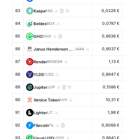
83
0,0226 €
-1,4
Kaspa
KAS
84
0,0787 €
-0,5
Beldex
BDX
85
0,8636 €
+0,0
GHO
GHO
86
0,9037 €
+0,0
Janus Henderson Anemoy AAA CLO Fund
JAAA
87
1,13 €
-1,4
Render
RENDER
88
0,8647 €
-0,1
YLDS
YLDS
89
0,1586 €
-0,7
Jupiter
JUP
90
10,51 €
+9,2
Venice Token
VVV
91
1,98 €
-0,5
Lighter
LIT
92
0,6066 €
-0,9
Filecoin
FIL
93
0,8641 €
+0,0
Usual USD
USD0