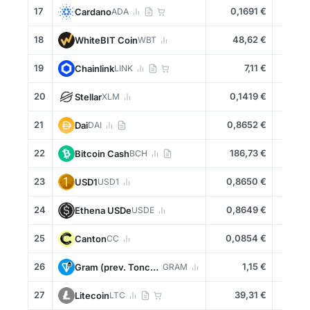
17
0,1691 €
-1,1
Cardano
ADA
18
48,62 €
+0,4
WhiteBIT Coin
WBT
19
7,11 €
-1,5
Chainlink
LINK
20
0,1419 €
+0,9
Stellar
XLM
21
0,8652 €
+0,0
Dai
DAI
22
186,73 €
+0,5
Bitcoin Cash
BCH
23
0,8650 €
+0,0
USD1
USD1
24
0,8649 €
+0,0
Ethena USDe
USDE
25
0,0854 €
-1,4
Canton
CC
26
1,15 €
-0,5
Gram (prev. Toncoin)
GRAM
27
39,31 €
-1,5
Litecoin
LTC