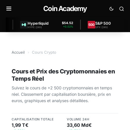
Coin Academy
Hyperliquid
S&P 500
$54.52
$7,457.
+0.02%
+0.0
HYPE (24h)
SPX (24h)
Accueil
›
Cours Crypto
Cours et Prix des Cryptomonnaies en
Temps Réel
Suivez le cours de +2 500 cryptomonnaies en temps
réel. Classement par capitalisation boursière, prix en
euros, graphiques et analyses détaillées.
CAPITALISATION TOTALE
VOLUME 24H
1,99 T€
33,60 Md€