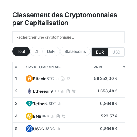
Classement des Cryptomonnaies
par Capitalisation
Tout
L1
DeFi
Stablecoins
Meme
Gagnants
EUR
USD
#
CRYPTOMONNAIE
PRIX
24H
1
56 252,00 €
+0,6
Bitcoin
BTC
2
1 658,48 €
+0,3
Ethereum
ETH
3
0,8646 €
+0,0
Tether
USDT
4
522,57 €
+0,3
BNB
BNB
5
0,8649 €
+0,0
USDC
USDC