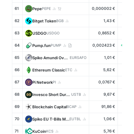
61
0,000002 €
+1,0
Pepe
PEPE
62
1,43 €
+0,6
Bitget Token
BGB
63
0,8652 €
+0,0
USDGO
USDGO
64
0,002423 €
+12,9
Pump.fun
PUMP
65
1,01 €
+0,0
Spiko Amundi Overnight Swap Fund (EUR)
EURSAFO
66
5,62 €
+0,2
Ethereum Classic
ETC
67
0,0767 €
-0,7
Pi Network
PI
68
9,67 €
+0,0
Invesco Short Duration US Government Securities Fund
USTB
69
91,86 €
+0,0
Blockchain Capital
BCAP
70
1,06 €
+0,0
Spiko EU T-Bills Money Market Fund
EUTBL
71
5,76 €
-0,5
KuCoin
KCS