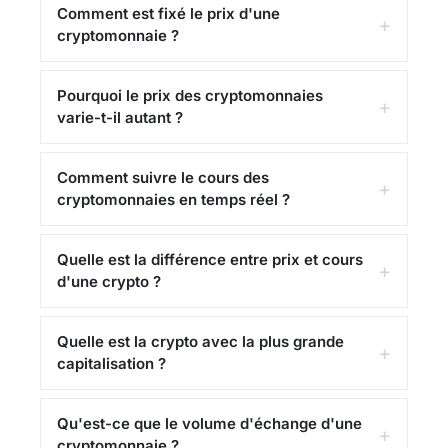
Comment est fixé le prix d'une
classement évolue en permanence en fonction
cryptomonnaie ?
de l'offre et de la demande sur les 1 506
marchés actifs à travers le monde.
Pourquoi le prix des cryptomonnaies
varie-t-il autant ?
Capitalisation totale du marché crypto
La capitalisation totale du marché des
Comment suivre le cours des
cryptomonnaies atteint 1,99 T€, en variation de
cryptomonnaies en temps réel ?
+0,28% sur les dernières 24 heures. Ce chiffre
agrège la valeur de plus de 18 325
Quelle est la différence entre prix et cours
cryptomonnaies activement échangées.
d'une crypto ?
Le volume d'échange quotidien s'élève à 33,60
Quelle est la crypto avec la plus grande
Md€, témoignant de la liquidité et de l'activité
capitalisation ?
du marché. La dominance de
Bitcoin
(56,7%) et
d'
Ethereum
(10,1%) sont des indicateurs clés
suivis par les investisseurs pour évaluer les
Qu'est-ce que le volume d'échange d'une
cryptomonnaie ?