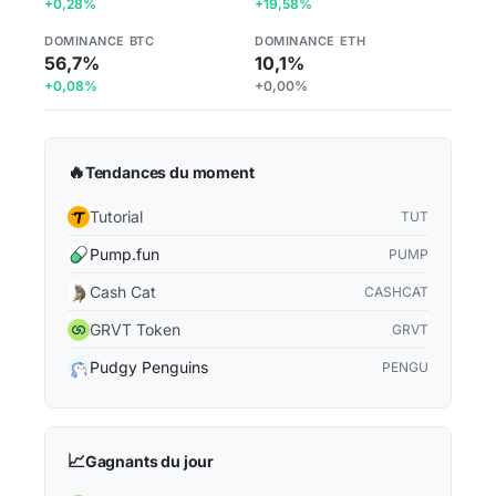
+0,28%
+19,58%
DOMINANCE BTC
DOMINANCE ETH
56,7%
10,1%
+0,08%
+0,00%
🔥
Tendances du moment
Tutorial
TUT
Pump.fun
PUMP
Cash Cat
CASHCAT
GRVT Token
GRVT
Pudgy Penguins
PENGU
📈
Gagnants du jour