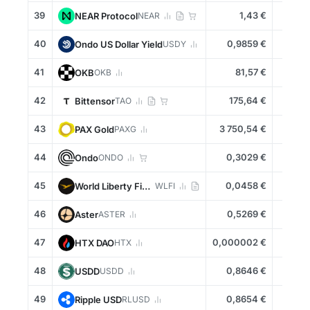
39
1,43 €
+1,9
NEAR Protocol
NEAR
40
0,9859 €
-0,1
Ondo US Dollar Yield
USDY
41
81,57 €
+1,0
OKB
OKB
42
175,64 €
-1,3
Bittensor
TAO
43
3 750,54 €
-0,3
PAX Gold
PAXG
44
0,3029 €
+1,0
Ondo
ONDO
45
0,0458 €
+2,4
World Liberty Financial
WLFI
46
0,5269 €
+1,5
Aster
ASTER
47
0,000002 €
+0,4
HTX DAO
HTX
48
0,8646 €
+0,0
USDD
USDD
49
0,8654 €
+0,0
Ripple USD
RLUSD