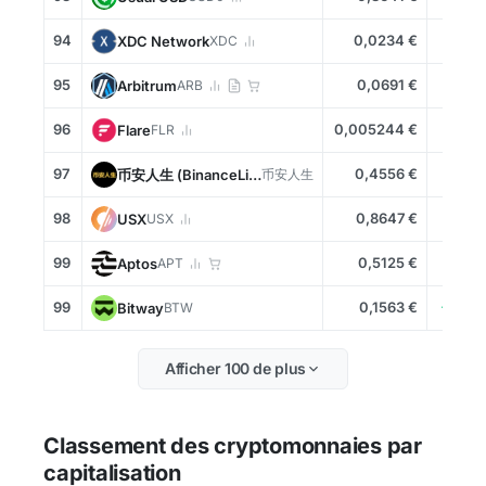
94
0,0234 €
+0,6
XDC Network
XDC
95
0,0691 €
+2,6
Arbitrum
ARB
96
0,005244 €
-0,5
Flare
FLR
97
0,4556 €
+3,7
币安人生 (BinanceLife)
币安人生
98
0,8647 €
+0,0
USX
USX
99
0,5125 €
-0,6
Aptos
APT
99
0,1563 €
+19,1
Bitway
BTW
Afficher 100 de plus
Classement des cryptomonnaies par
capitalisation