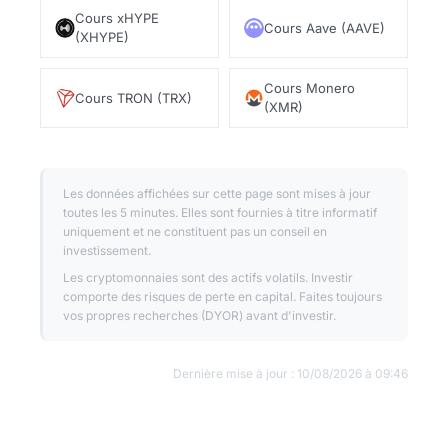
minage) ont historiquement eu un impact
Cours xHYPE
Cours Aave (AAVE)
significatif sur le cours.
(XHYPE)
Comprendre les métriques crypto
Cours Monero
Cours TRON (TRX)
(XMR)
essentielles
Market Cap (capitalisation boursière)
La capitalisation boursière (market cap) d'une
Les données affichées sur cette page sont mises à jour
toutes les 5 minutes. Elles sont fournies à titre informatif
cryptomonnaie se calcule en multipliant son prix
uniquement et ne constituent pas un conseil en
actuel par le nombre de tokens en circulation.
investissement.
C'est la métrique la plus utilisée pour classer les
Les cryptomonnaies sont des actifs volatils. Investir
cryptomonnaies et évaluer leur taille relative.
comporte des risques de perte en capital. Faites toujours
vos propres recherches (DYOR) avant d'investir.
Une crypto avec un market cap élevé est
généralement considérée comme plus stable et
Dernière mise à jour : 10/08/2026 à 09:46
moins volatile.
Volume d'échange