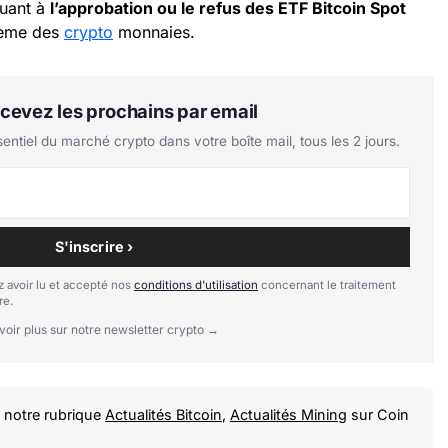
quant à
l’approbation ou le refus des ETF Bitcoin Spot
stème des
crypto
monnaies.
Recevez les prochains par email
tiel du marché crypto dans votre boîte mail, tous les 2 jours.
S'inscrire ›
 avoir lu et accepté nos
conditions d'utilisation
concernant le traitement
re.
voir plus sur notre newsletter crypto →
notre rubrique
Actualités Bitcoin
,
Actualités Mining
sur Coin