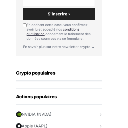
S'inscrire ›
En cochant cette case, vous confirmez
avoir lu et accepté nos
conditions
d'utilisation
concernant le traitement des
données soumises via ce formulaire.
En savoir plus sur notre newsletter crypto →
Crypto populaires
Actions populaires
NVIDIA (NVDA)
Apple (AAPL)