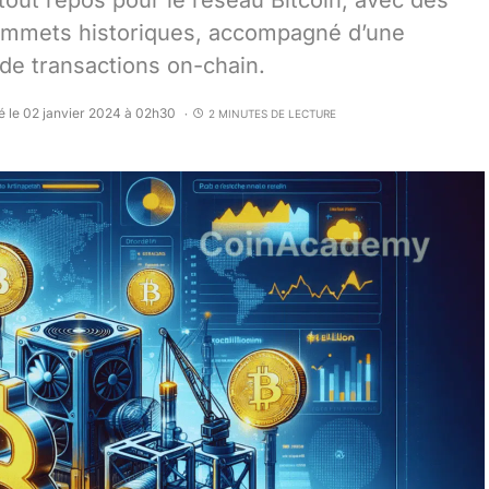
out repos pour le réseau Bitcoin, avec des
ommets historiques, accompagné d’une
de transactions on-chain.
é le 02 janvier 2024 à 02h30
2 MINUTES DE LECTURE