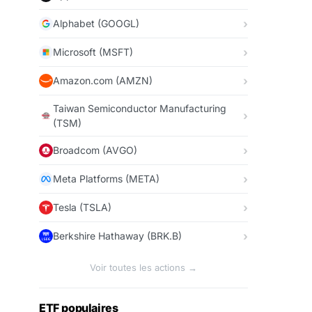
Alphabet (GOOGL)
Microsoft (MSFT)
Amazon.com (AMZN)
Taiwan Semiconductor Manufacturing
(TSM)
Broadcom (AVGO)
Meta Platforms (META)
Tesla (TSLA)
Berkshire Hathaway (BRK.B)
Voir toutes les actions →
ETF populaires