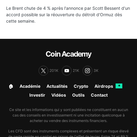
Le Brent chute de 4 % après l'annonce par Scott Bessent d'un
accord possible sur la réouverture du détroit d'Ormuz dès
cette semaine.
Coin Academy
201K
21K
3K
🏠︎
Académie
Actualités
Crypto
Airdrops
✦
Investir
Vidéos
Outils
Contact
Ce site et les informations qui y sont publiées ne constituent en aucun
cas des conseils en investissement ni une incitation quelconque à
acheter ou vendre des instruments financiers.
Les CFD sont des instruments complexes et présentent un risque élevé
de perte rapide en capital en raison de l'effet de levier. Entre 74 et 89 %