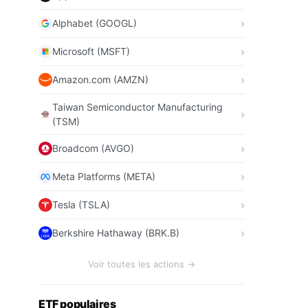
Alphabet (GOOGL)
Microsoft (MSFT)
Amazon.com (AMZN)
Taiwan Semiconductor Manufacturing
(TSM)
Broadcom (AVGO)
Meta Platforms (META)
Tesla (TSLA)
Berkshire Hathaway (BRK.B)
Voir toutes les actions →
ETF populaires