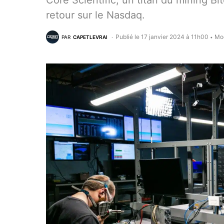
Core Scientific, un titan du mining Bit
retour sur le Nasdaq.
Publié le 17 janvier 2024 à 11h00
Mod
PAR
CAPETLEVRAI
•