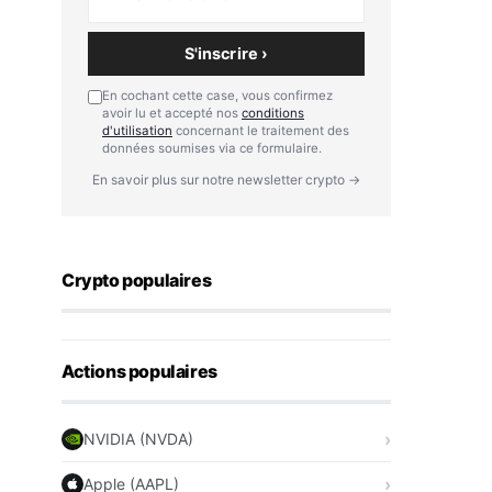
S'inscrire ›
En cochant cette case, vous confirmez
avoir lu et accepté nos
conditions
d'utilisation
concernant le traitement des
données soumises via ce formulaire.
En savoir plus sur notre newsletter crypto →
Crypto populaires
Actions populaires
NVIDIA (NVDA)
Apple (AAPL)