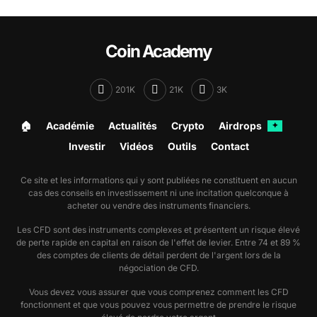
Coin Academy
201K
21K
3K
🏠︎
Académie
Actualités
Crypto
Airdrops
✦
Investir
Vidéos
Outils
Contact
Ce site et les informations qui y sont publiées ne constituent en aucun
cas des conseils en investissement ni une incitation quelconque à
acheter ou vendre des instruments financiers.
Les CFD sont des instruments complexes et présentent un risque élevé
de perte rapide en capital en raison de l'effet de levier. Entre 74 et 89 %
des comptes de clients de détail perdent de l'argent lors de la
négociation de CFD.
Vous devez vous assurer que vous comprenez comment les CFD
fonctionnent et que vous pouvez vous permettre de prendre le risque