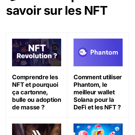
savoir sur les NFT
Comprendre les NFT et pourquoi ça cartonne, bulle o
Comment utiliser Phantom, l
Comprendre les
Comment utiliser
NFT et pourquoi
Phantom, le
ça cartonne,
meilleur wallet
bulle ou adoption
Solana pour la
de masse ?
DeFi et les NFT ?
Comment créer une marketplace et des NFTs sur Meta
Comment générer des NFT e