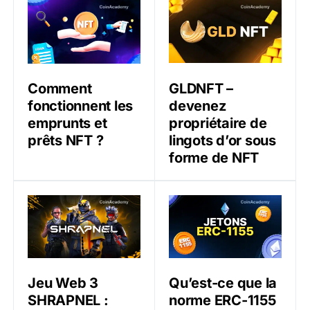
Comment fonctionnent les emprunts et prêts NFT ?
GLDNFT – devenez propriét
GLDNFT –
Comment
devenez
fonctionnent les
propriétaire de
emprunts et
lingots d’or sous
prêts NFT ?
forme de NFT
Jeu Web 3 SHRAPNEL : Participez à l’accès anticipé et
Qu’est-ce que la norme ER
Qu’est-ce que la
Jeu Web 3
norme ERC-1155
SHRAPNEL :