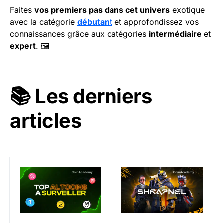
Faites
vos premiers pas dans cet univers
exotique
avec la catégorie
débutant
et approfondissez vos
connaissances grâce aux catégories
intermédiaire
et
expert
. 🖼️
📚 Les derniers
articles
ANALYSE : Quels nouveaux Altcoins surveiller en ce 
Jeu Web 3 SHRAPNEL : Parti