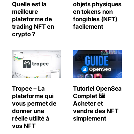
Quelle est la
objets physiques
meilleure
en tokens non
plateforme de
fongibles (NFT)
trading NFT en
facilement
crypto ?
Tropee – La plateforme qui vous permet de donner une 
Tutoriel OpenSea Complet 
Tropee – La
Tutoriel OpenSea
plateforme qui
Complet 🖼️
vous permet de
Acheter et
donner une
vendre des NFT
réelle utilité à
simplement
vos NFT