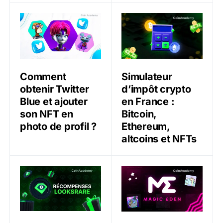
Comment obtenir Twitter Blue et ajouter son NFT en ph
Simulateur d’impôt crypto e
Comment
Simulateur
obtenir Twitter
d’impôt crypto
Blue et ajouter
en France :
son NFT en
Bitcoin,
photo de profil ?
Ethereum,
altcoins et NFTs
Accumuler des récompenses en utilisant une marketpl
Tutoriel Magic Eden 2024 