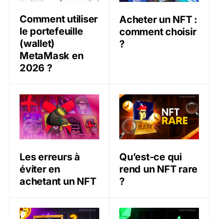
Comment utiliser
Acheter un NFT :
le portefeuille
comment choisir
(wallet)
?
MetaMask en
2026 ?
Les erreurs à éviter en achetant un NFT
Qu’est-ce qui rend un NFT 
Qu’est-ce qui
Les erreurs à
rend un NFT rare
éviter en
?
achetant un NFT
Les utilités que l’achat d’un NFT peut vous offrir
LooksRare peut-elle deveni