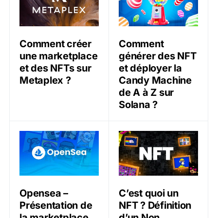
Comment créer
Comment
une marketplace
générer des NFT
et des NFTs sur
et déployer la
Metaplex ?
Candy Machine
de A à Z sur
Solana ?
Opensea – Présentation de la marketplace leader sur
C’est quoi un NFT ? Défini
Opensea –
C’est quoi un
Présentation de
NFT ? Définition
la marketplace
d’un Non