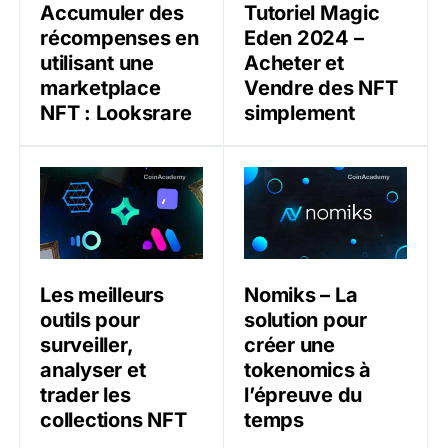
Accumuler des
Tutoriel Magic
récompenses en
Eden 2024 –
utilisant une
Acheter et
marketplace
Vendre des NFT
NFT : Looksrare
simplement
Les meilleurs outils pour surveiller, analyser et trader 
Nomiks – La solution pour 
Les meilleurs
Nomiks – La
outils pour
solution pour
surveiller,
créer une
analyser et
tokenomics à
trader les
l’épreuve du
collections NFT
temps