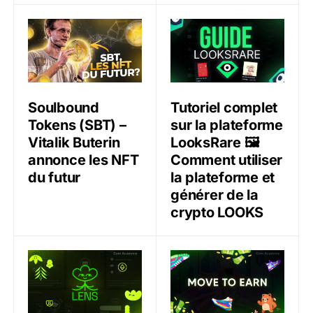
Soulbound Tokens (SBT) – Vitalik Buterin annonce les
Tutoriel complet sur la pl
Soulbound
Tutoriel complet
Tokens (SBT) –
sur la plateforme
Vitalik Buterin
LooksRare 🖼️
annonce les NFT
Comment utiliser
du futur
la plateforme et
générer de la
crypto LOOKS
Lens Protocol : le réseau social Web3 propulsé par AA
Qu’est-ce que le Move to Ea