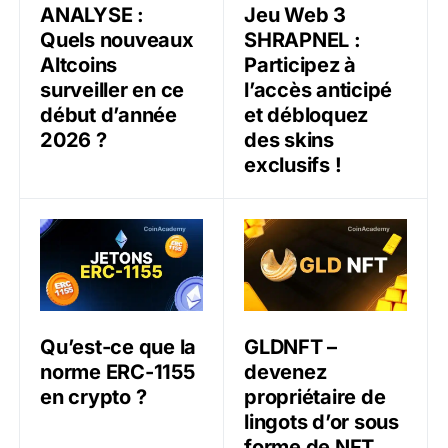
ANALYSE :
Jeu Web 3
Quels nouveaux
SHRAPNEL :
Altcoins
Participez à
surveiller en ce
l’accès anticipé
début d’année
et débloquez
2026 ?
des skins
exclusifs !
Qu’est-ce que la norme ERC-1155 en crypto ?
GLDNFT – devenez propriét
Qu’est-ce que la
GLDNFT –
norme ERC-1155
devenez
en crypto ?
propriétaire de
lingots d’or sous
forme de NFT