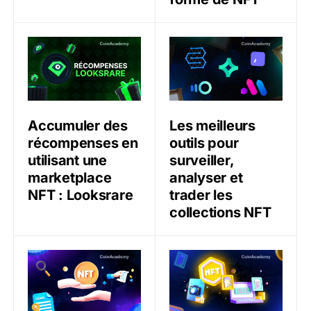
Accumuler des récompenses en utilisant une marketpl
Les meilleurs outils pour su
Accumuler des
Les meilleurs
récompenses en
outils pour
utilisant une
surveiller,
marketplace
analyser et
NFT : Looksrare
trader les
collections NFT
Comment fonctionnent les emprunts et prêts NFT ?
NFT, propriété intellectuel