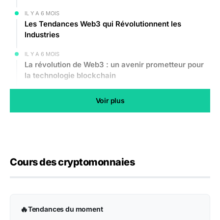
IL Y A 6 MOIS
Les Tendances Web3 qui Révolutionnent les
Industries
IL Y A 6 MOIS
La révolution de Web3 : un avenir prometteur pour
la technologie blockchain
IL Y A 6 MOIS
Voir plus
Tendances Web3 : Le Futur de l’Internet
IL Y A 6 MOIS
La révolution de la technologie Web3 dans
l’industrie numérique
Cours des cryptomonnaies
🔥
Tendances du moment