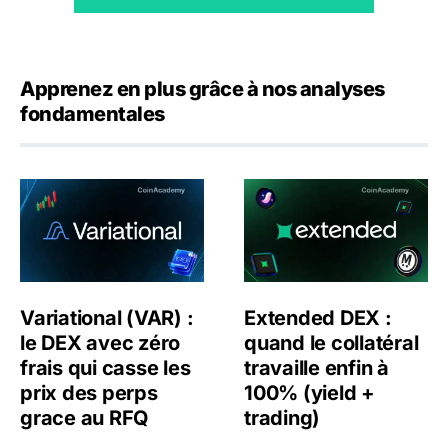
Apprenez en plus grâce à nos analyses
fondamentales
Variational (VAR) : le DEX avec zéro frais qui casse les
Extended DEX : quand le col
Variational (VAR) :
Extended DEX :
le DEX avec zéro
quand le collatéral
frais qui casse les
travaille enfin à
prix des perps
100% (yield +
grace au RFQ
trading)