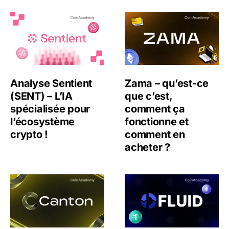
Analyse Sentient (SENT) – L’IA spécialisée pour l’écosys
Zama – qu’est-ce que c’es
Analyse Sentient
Zama – qu’est-ce
(SENT) – L’IA
que c’est,
spécialisée pour
comment ça
l’écosystème
fonctionne et
crypto !
comment en
acheter ?
Canton Network (CC) – L’infrastructure blockchain qui co
Fluid (FLUID) : l’infrastruc