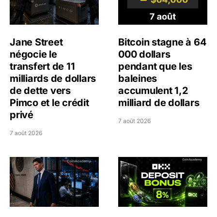
Jane Street
Bitcoin stagne à 64
négocie le
000 dollars
transfert de 11
pendant que les
milliards de dollars
baleines
de dette vers
accumulent 1,2
Pimco et le crédit
milliard de dollars
privé
7 août 2026
7 août 2026
Kevin Warsh maintient sa communication minimaliste mal
OKX relance une campagne 