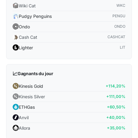
Wiki Cat
WKC
Pudgy Penguins
PENGU
Ondo
ONDO
Cash Cat
CASHCAT
Lighter
LIT
📈
Gagnants du jour
Kinesis Gold
+114,20%
Kinesis Silver
+111,00%
ETHGas
+60,50%
Anvil
+40,00%
Allora
+35,00%