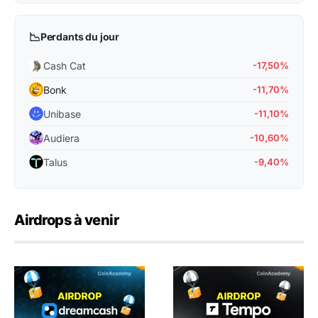
📉
Perdants du jour
Cash Cat
-17,50%
Bonk
-11,70%
Unibase
-11,10%
Audiera
-10,60%
Talus
-9,40%
Airdrops à venir
Airdrop crypto Dreamcash : comment y être éligible ?
Airdrop crypto Tempo : com