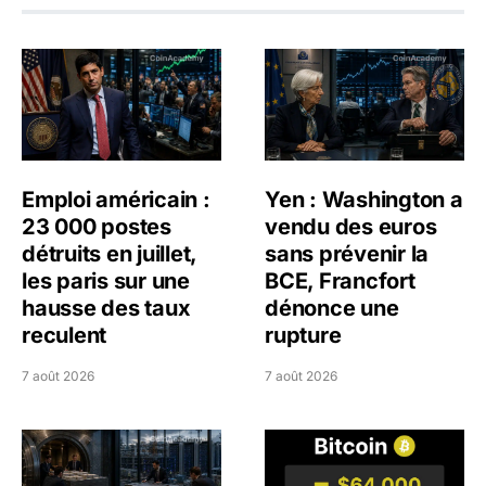
Emploi américain : 23 000 postes détruits en juillet, les 
Yen : Washington a vendu d
Emploi américain :
Yen : Washington a
23 000 postes
vendu des euros
détruits en juillet,
sans prévenir la
les paris sur une
BCE, Francfort
hausse des taux
dénonce une
reculent
rupture
7 août 2026
7 août 2026
Jane Street négocie le transfert de 11 milliards de dollars
Bitcoin stagne à 64 000 dol