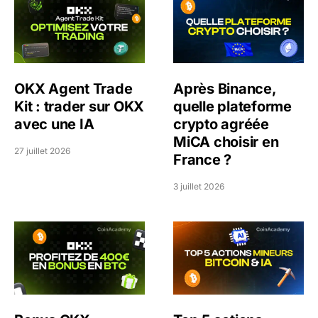
OKX Agent Trade
Après Binance,
Kit : trader sur OKX
quelle plateforme
avec une IA
crypto agréée
MiCA choisir en
27 juillet 2026
France ?
3 juillet 2026
Bonus OKX exclusif : jusqu’à 400 € en Bitcoin et 8 % su
Top 5 actions mineurs Bitco