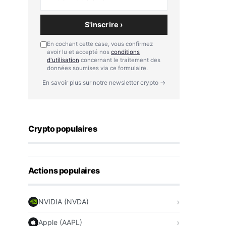
S'inscrire ›
En cochant cette case, vous confirmez
avoir lu et accepté nos
conditions
d'utilisation
concernant le traitement des
données soumises via ce formulaire.
En savoir plus sur notre newsletter crypto →
Crypto populaires
Actions populaires
NVIDIA (NVDA)
Apple (AAPL)