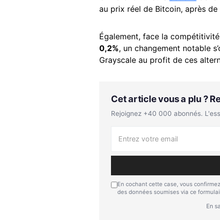
au prix réel de Bitcoin, après de
Également, face la compétitivit
0,2%
, un changement notable s’
Grayscale au profit de ces altern
Cet article vous a plu ? 
Rejoignez +40 000 abonnés. L'essen
En cochant cette case, vous confirmez
des données soumises via ce formulai
En sa