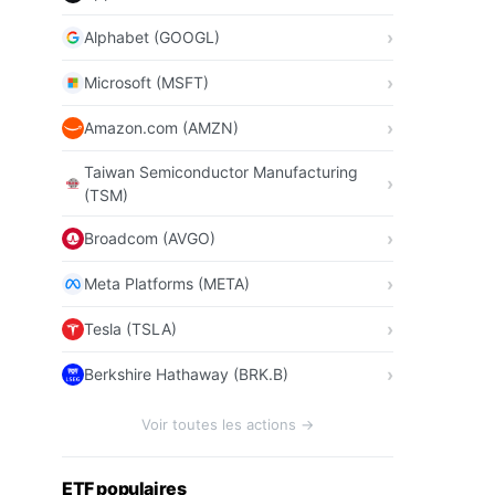
Alphabet (GOOGL)
Microsoft (MSFT)
Amazon.com (AMZN)
Taiwan Semiconductor Manufacturing
(TSM)
Broadcom (AVGO)
Meta Platforms (META)
Tesla (TSLA)
Berkshire Hathaway (BRK.B)
Voir toutes les actions →
ETF populaires