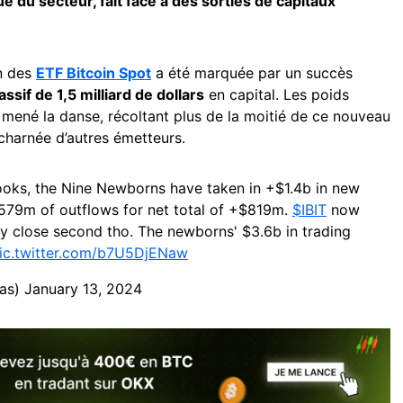
e du secteur, fait face à des sorties de capitaux
n des
ETF Bitcoin Spot
a été marquée par un succès
assif de 1,5 milliard de dollars
en capital. Les poids
mené la danse, récoltant plus de la moitié de ce nouveau
charnée d’autres émetteurs.
ooks, the Nine Newborns have taken in +$1.4b in new
$579m of outflows for net total of +$819m.
$IBIT
now
lity close second tho. The newborns' $3.6b in trading
ic.twitter.com/b7U5DjENaw
nas)
January 13, 2024