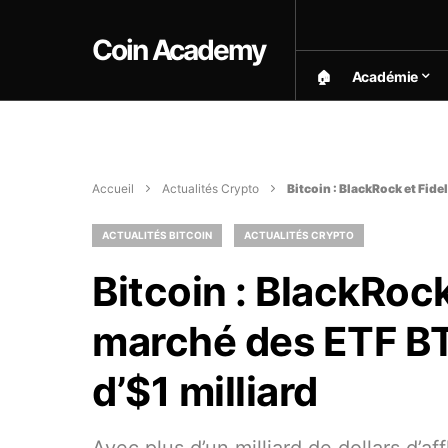
Coin Academy
🏠︎
Académie
Accueil
Actualités Crypto
Bitcoin : BlackRock et Fide
ACTUALITÉS BITCOIN
ACTUALITÉS CRYPTO
Bitcoin : BlackRock
marché des ETF BTC
d’$1 milliard