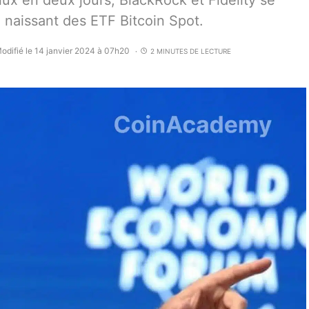
flux en deux jours, BlackRock et Fidelity se
 naissant des ETF Bitcoin Spot.
odifié le 14 janvier 2024 à 07h20
2 MINUTES DE LECTURE