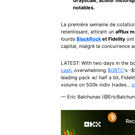
Grayscale, acteur historiqu
notables.
La première semaine de cotatio
retentissant, attirant un
afflux m
lourds
BlackRock
et Fidelity
ont 
capital, malgré la concurrence a
LATEST: With two days in the b
cash
, overwhelming
$GBTC
's -
leading pack w/ half a bil, Fide
volume on 500k indiv trades…
p
— Eric Balchunas (@EricBalchu