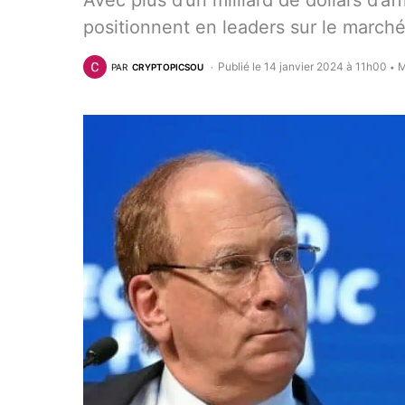
Avec plus d’un milliard de dollars d’af
positionnent en leaders sur le marché
Publié le 14 janvier 2024 à 11h00
M
PAR
CRYPTOPICSOU
•