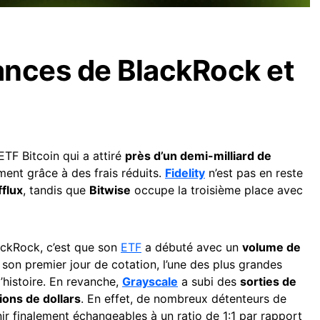
ances de BlackRock et
 ETF Bitcoin qui a attiré
près d’un demi-milliard de
ment grâce à des frais réduits.
Fidelity
n’est pas en reste
fflux
, tandis que
Bitwise
occupe la troisième place avec
ackRock, c’est que son
ETF
a débuté avec un
volume de
son premier jour de cotation, l’une des plus grandes
’histoire. En revanche,
Grayscale
a subi des
sorties de
ions de dollars
. En effet, de nombreux détenteurs de
r finalement échangeables à un ratio de 1:1 par rapport