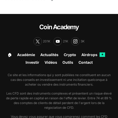
Coin Academy
201K
21K
3K
🏠︎
Académie
Actualités
Crypto
Airdrops
✦
Investir
Vidéos
Outils
Contact
Ce site et les informations qui y sont publiées ne constituent en aucun
cas des conseils en investissement ni une incitation quelconque à
acheter ou vendre des instruments financiers.
Les CFD sont des instruments complexes et présentent un risque élevé
de perte rapide en capital en raison de l'effet de levier. Entre 74 et 89 %
des comptes de clients de détail perdent de l'argent lors de la
négociation de CFD.
Vous devez vous assurer que vous comprenez comment les CFD