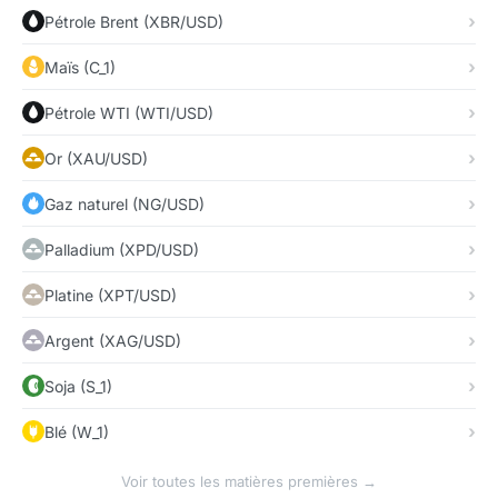
Pétrole Brent (XBR/USD)
Maïs (C_1)
Pétrole WTI (WTI/USD)
Or (XAU/USD)
Gaz naturel (NG/USD)
Palladium (XPD/USD)
Platine (XPT/USD)
Argent (XAG/USD)
Soja (S_1)
Blé (W_1)
Voir toutes les matières premières →