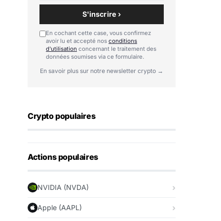
S'inscrire ›
En cochant cette case, vous confirmez
avoir lu et accepté nos
conditions
d'utilisation
concernant le traitement des
données soumises via ce formulaire.
En savoir plus sur notre newsletter crypto →
Crypto populaires
Actions populaires
NVIDIA (NVDA)
Apple (AAPL)