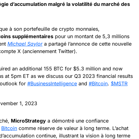
tégie d’accumulation malgré la volatilité du marché des
ique à son portefeuille de crypto monnaies,
coins supplémentaires
pour un montant de 5,3 millions
ent
Michael Saylor
a partagé l’annonce de cette nouvelle
 compte X (anciennement Twitter).
ired an additional 155 BTC for $5.3 million and now
us at 5pm ET as we discuss our Q3 2023 financial results
 outlook for
#BusinessIntelligence
and
#Bitcoin
.
$MSTR
vember 1, 2023
rché,
MicroStrategy
a démontré une confiance
e
Bitcoin
comme réserve de valeur à long terme. L’achat
 d’accumulation continue, illustrant la vision à long terme