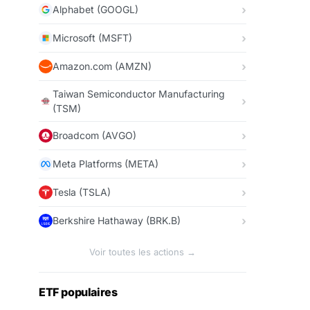
Alphabet (GOOGL)
Microsoft (MSFT)
Amazon.com (AMZN)
Taiwan Semiconductor Manufacturing
(TSM)
Broadcom (AVGO)
Meta Platforms (META)
Tesla (TSLA)
Berkshire Hathaway (BRK.B)
Voir toutes les actions →
ETF populaires