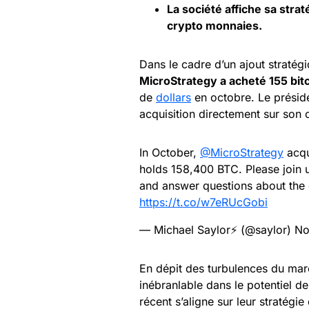
La société affiche sa stra
crypto
monnaies.
Dans le cadre d’un ajout stratég
MicroStrategy a acheté 155 bit
de
dollars
en octobre. Le présid
acquisition directement sur son
In October,
@MicroStrategy
acqu
holds 158,400 BTC. Please join 
and answer questions about the
https://t.co/w7eRUcGobi
— Michael Saylor⚡️ (@saylor)
No
En dépit des turbulences du ma
inébranlable dans le potentiel d
récent s’aligne sur leur stratégie