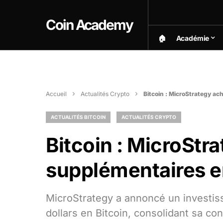
Coin Academy
🏠︎
Académie
Accueil
Actualités Crypto
Bitcoin : MicroStrategy a
ACTUALITÉS BITCOIN
ACTUALITÉS CRYPTO
Bitcoin : MicroStr
supplémentaires e
MicroStrategy a annoncé un investis
dollars en Bitcoin, consolidant sa con