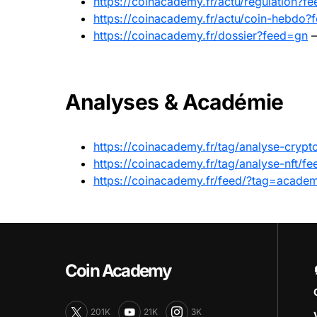
https://coinacademy.fr/actu/regulation?f
https://coinacademy.fr/actu/coin-hebdo?
https://coinacademy.fr/dossier?feed=gn
–
Analyses & Académie
https://coinacademy.fr/tag/analyse-crypt
https://coinacademy.fr/tag/analyse-nft/fe
https://coinacademy.fr/feed/?tag=academ
Coin Academy
201K
21K
3K