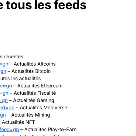
e tous les feeds
s récentes
d=gn
– Actualités Altcoins
=gn
– Actualités Bitcoin
utes les actualités
ed=gn
– Actualités Ethereum
d=gn
– Actualités Fiscalité
d=gn
– Actualités Gaming
eed=gn
– Actualités Metaverse
=gn
– Actualités Mining
 Actualités NFT
?feed=gn
– Actualités Play-to-Earn