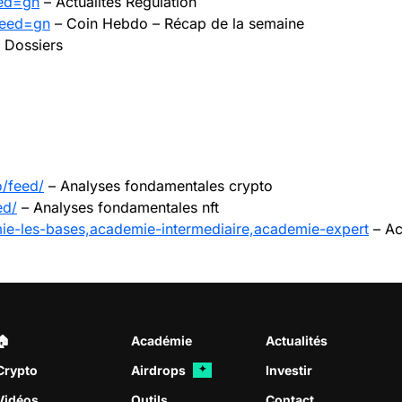
eed=gn
– Actualités Régulation
feed=gn
– Coin Hebdo – Récap de la semaine
 Dossiers
o/feed/
– Analyses fondamentales crypto
ed/
– Analyses fondamentales nft
ie-les-bases,academie-intermediaire,academie-expert
– A
🏠︎
Académie
Actualités
Crypto
Airdrops
Investir
✦
Vidéos
Outils
Contact