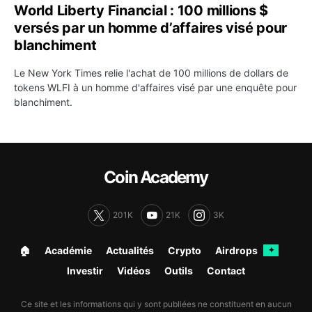
World Liberty Financial : 100 millions $
versés par un homme d’affaires visé pour
blanchiment
Le New York Times relie l'achat de 100 millions de dollars de
tokens WLFI à un homme d'affaires visé par une enquête pour
blanchiment.
Coin Academy
201K
21K
3K
🏠︎
Académie
Actualités
Crypto
Airdrops
✦
Investir
Vidéos
Outils
Contact
Ce site et les informations qui y sont publiées ne constituent en aucun