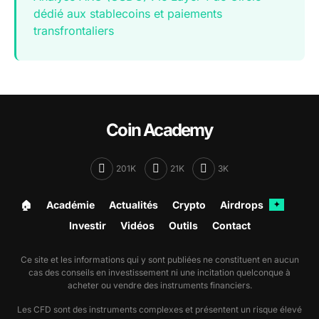
dédié aux stablecoins et paiements
transfrontaliers
Coin Academy
201K
21K
3K
🏠︎
Académie
Actualités
Crypto
Airdrops
✦
Investir
Vidéos
Outils
Contact
Ce site et les informations qui y sont publiées ne constituent en aucun
cas des conseils en investissement ni une incitation quelconque à
acheter ou vendre des instruments financiers.
Les CFD sont des instruments complexes et présentent un risque élevé