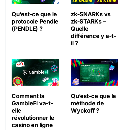
Qu’est-ce que le
zk-SNARKs vs
protocole Pendle
zk-STARKs –
(PENDLE) ?
Quelle
différence y a-t-
il ?
Comment la GambleFi va-t-elle révolutionner le casino
Qu’est-ce que la méthode 
Comment la
Qu’est-ce que la
GambleFi va-t-
méthode de
elle
Wyckoff ?
révolutionner le
casino en ligne