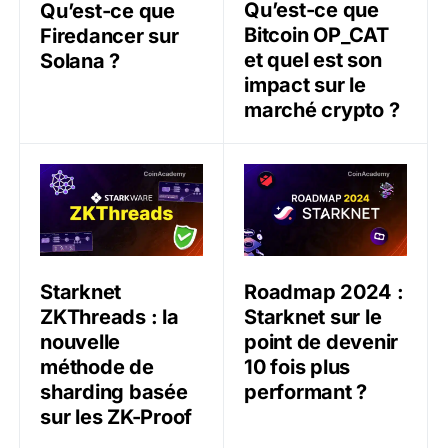
Qu’est-ce que
Qu’est-ce que
Bitcoin OP_CAT
Firedancer sur
et quel est son
Solana ?
impact sur le
marché crypto ?
Starknet ZKThreads : la nouvelle méthode de sharding
Roadmap 2024 : Starknet su
Starknet
Roadmap 2024 :
ZKThreads : la
Starknet sur le
nouvelle
point de devenir
méthode de
10 fois plus
sharding basée
performant ?
sur les ZK-Proof