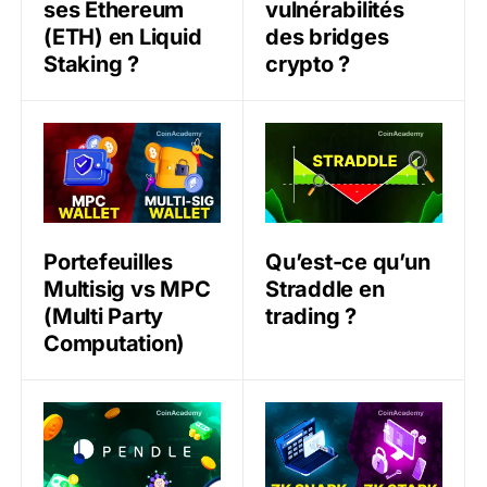
ses Ethereum
vulnérabilités
(ETH) en Liquid
des bridges
Staking ?
crypto ?
Portefeuilles Multisig vs MPC (Multi Party Computatio
Qu’est-ce qu’un Straddle en
Portefeuilles
Qu’est-ce qu’un
Multisig vs MPC
Straddle en
(Multi Party
trading ?
Computation)
Qu’est-ce que le protocole Pendle (PENDLE) ?
zk-SNARKs vs zk-STARKs – Q