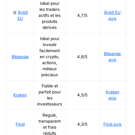
Idéal pour
les traders
🥉
Bybit
Bybit EU
Ré
actifs et les
4,7/5
EU
avis
produits
dérivés
Idéal pour
investir
facilement
Bitpanda
Ré
Bitpanda
en crypto,
4,6/5
avis
actions,
métaux
précieux
Fiable et
parfait pour
Kraken
Ré
Kraken
4,5/5
les
avis
investisseurs
Régulé,
transparent
Ré
Finst
4,3/5
Finst avis
et frais
réduits