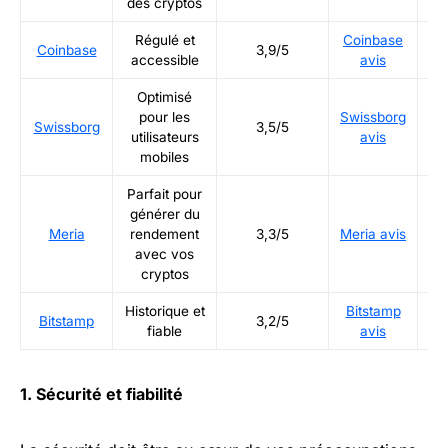
des cryptos
Régulé et
Coinbase
Ré
Coinbase
3,9/5
accessible
avis
Optimisé
pour les
Swissborg
Ré
Swissborg
3,5/5
utilisateurs
avis
mobiles
Parfait pour
générer du
Ré
Meria
rendement
3,3/5
Meria avis
avec vos
cryptos
Historique et
Bitstamp
Ré
Bitstamp
3,2/5
fiable
avis
1. Sécurité et fiabilité