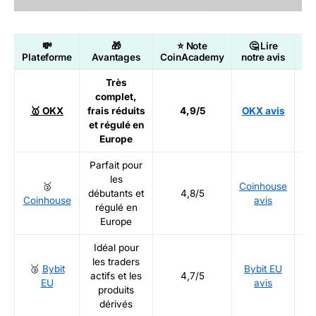
💸
🎁
⭐ Note
🤔 Lire

Plateforme
Avantages
CoinAcademy
notre avis
Très
complet,
Ré
🥇 OKX
frais réduits
4,9/5
OKX avis
et régulé en
Europe
Parfait pour
les
🥈
Coinhouse
Ré
débutants et
4,8/5
Coinhouse
avis
régulé en
Europe
Idéal pour
les traders
🥉
Bybit
Bybit EU
Ré
actifs et les
4,7/5
EU
avis
produits
dérivés