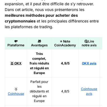
expansion, et il peut être difficile de s’y retrouver.
Dans cet article, nous vous présenterons les
meilleures méthodes pour acheter des
cryptomonnaies
et les principales différences entre
les plateformes de trading.
💸
🎁
⭐ Note
🤔 Lire

Plateforme
Avantages
CoinAcademy
notre avis
Très
complet,
Ré
🥇 OKX
frais réduits
4,9/5
OKX avis
et régulé en
Europe
Parfait pour
les
🥈
Coinhouse
Ré
débutants et
4,8/5
Coinhouse
avis
régulé en
Europe