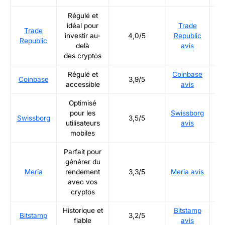
Régulé et
idéal pour
Trade
Trade
Ré
investir au-
4,0/5
Republic
Republic
delà
avis
des cryptos
Régulé et
Coinbase
Ré
Coinbase
3,9/5
accessible
avis
Optimisé
pour les
Swissborg
Ré
Swissborg
3,5/5
utilisateurs
avis
mobiles
Parfait pour
générer du
Ré
Meria
rendement
3,3/5
Meria avis
avec vos
cryptos
Historique et
Bitstamp
Ré
Bitstamp
3,2/5
fiable
avis