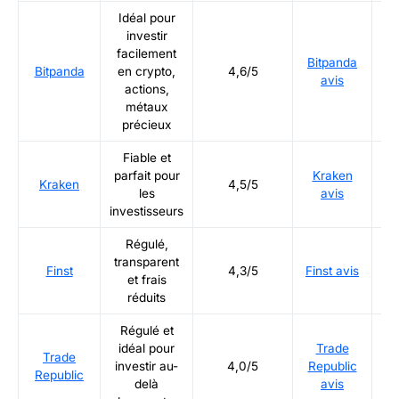
Idéal pour
investir
facilement
Bitpanda
Ré
Bitpanda
en crypto,
4,6/5
avis
actions,
métaux
précieux
Fiable et
parfait pour
Kraken
Ré
Kraken
4,5/5
les
avis
investisseurs
Régulé,
transparent
Ré
Finst
4,3/5
Finst avis
et frais
réduits
Régulé et
idéal pour
Trade
Trade
Ré
investir au-
4,0/5
Republic
Republic
delà
avis