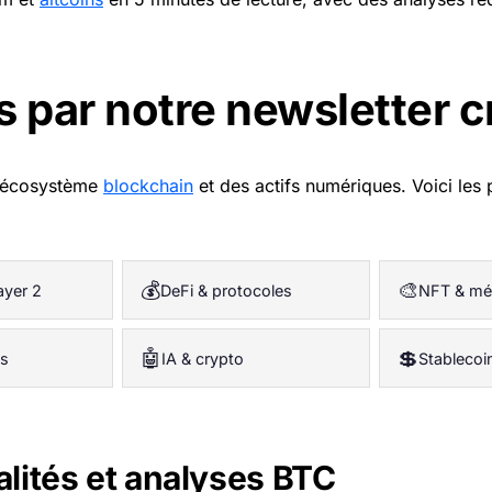
s par notre newsletter
l’écosystème
blockchain
et des actifs numériques. Voici les
💰
🎨
ayer 2
DeFi & protocoles
NFT & mé
🤖
💲
s
IA & crypto
Stablecoi
alités et analyses BTC