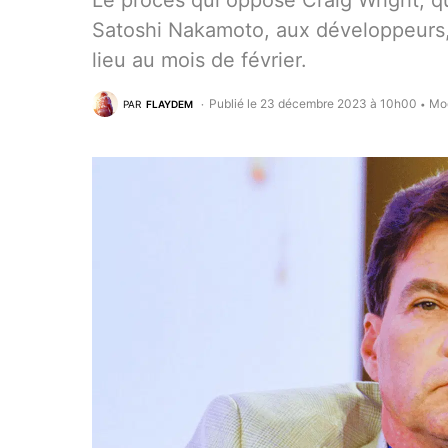
Le procès qui oppose Craig Wright, qui
Satoshi Nakamoto, aux développeurs, 
lieu au mois de février.
Publié le 23 décembre 2023 à 10h00
Mod
PAR
FLAYDEM
•