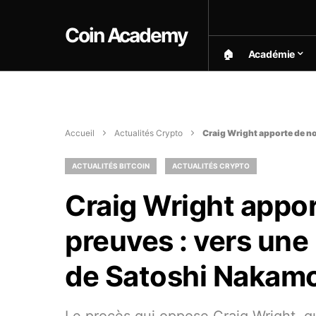
Coin Academy
🏠︎
Académie
Accueil
Actualités Crypto
Craig Wright apporte de no
ACTUALITÉS BITCOIN
ACTUALITÉS CRYPTO
Craig Wright appor
preuves : vers une
de Satoshi Nakamo