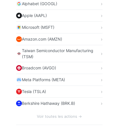
Alphabet (GOOGL)
Apple (AAPL)
Microsoft (MSFT)
Amazon.com (AMZN)
Taiwan Semiconductor Manufacturing
(TSM)
Broadcom (AVGO)
Meta Platforms (META)
Tesla (TSLA)
Berkshire Hathaway (BRK.B)
Voir toutes les actions →