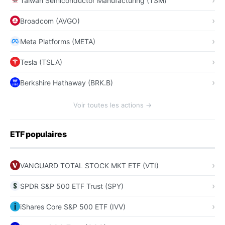
Taiwan Semiconductor Manufacturing (TSM)
Broadcom (AVGO)
Meta Platforms (META)
Tesla (TSLA)
Berkshire Hathaway (BRK.B)
Voir toutes les actions →
ETF populaires
VANGUARD TOTAL STOCK MKT ETF (VTI)
SPDR S&P 500 ETF Trust (SPY)
iShares Core S&P 500 ETF (IVV)