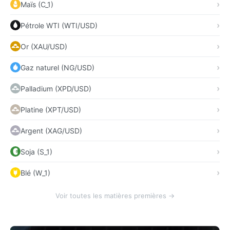
Maïs (C_1)
Pétrole WTI (WTI/USD)
Or (XAU/USD)
Gaz naturel (NG/USD)
Palladium (XPD/USD)
Platine (XPT/USD)
Argent (XAG/USD)
Soja (S_1)
Blé (W_1)
Voir toutes les matières premières →