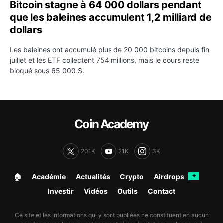
Bitcoin stagne à 64 000 dollars pendant
que les baleines accumulent 1,2 milliard de
dollars
Les baleines ont accumulé plus de 20 000 bitcoins depuis fin
juillet et les ETF collectent 754 millions, mais le cours reste
bloqué sous 65 000 $.
Coin Academy
201K
21K
3K
🏠︎
Académie
Actualités
Crypto
Airdrops
✦
Investir
Vidéos
Outils
Contact
Ce site et les informations qui y sont publiées ne constituent en aucun