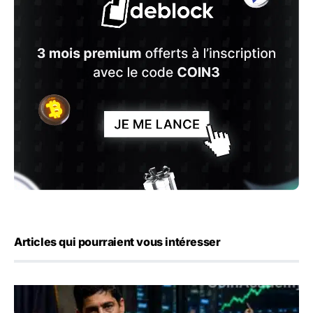
Articles qui pourraient vous intéresser
Emploi américain : 23 000 postes détruits en juillet, les 