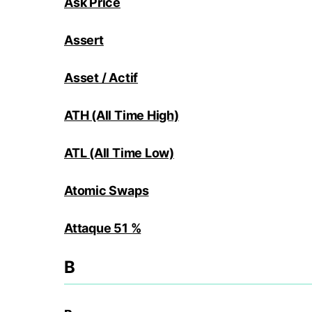
Ask Price
Assert
Asset / Actif
ATH (All Time High)
ATL (All Time Low)
Atomic Swaps
Attaque 51 %
B