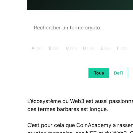
A
B
C
D
E
F
(30)
(50)
(37)
(34)
(22)
(27)
Tous
DeFi
L’écosystème du Web3 est aussi passionnant 
des termes barbares est longue.
C’est pour cela que CoinAcademy a rassem