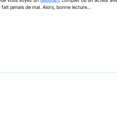
Que vous soyez un
débutant
complet ou un acteur aver
 fait jamais de mal. Alors, bonne lecture…