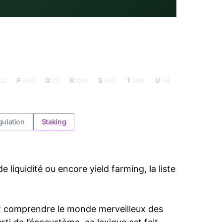
P
Q
R
S
T
U
22)
(45)
(1)
(24)
(53)
(30)
(5)
ulation
Staking
liquidité ou encore yield farming, la liste
ux comprendre le monde merveilleux des