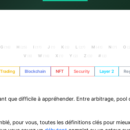
G
H
I
J
K
L
M
N
O
(16)
(25)
(17)
(1)
(5)
(27)
(41)
(7)
(
V
W
X
Y
Z
#
(6)
(18)
(1)
(2)
(3)
(2)
Trading
Blockchain
NFT
Security
Layer 2
Reg
que difficile à appréhender. Entre arbitrage, pool de 
blé, pour vous, toutes les définitions clés pour mie