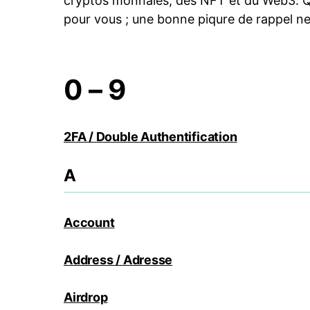
cryptos monnaies, des NFT et du Web3. 
pour vous ; une bonne piqure de rappel ne
0 – 9
2FA / Double Authentification
A
Account
Address / Adresse
Airdrop