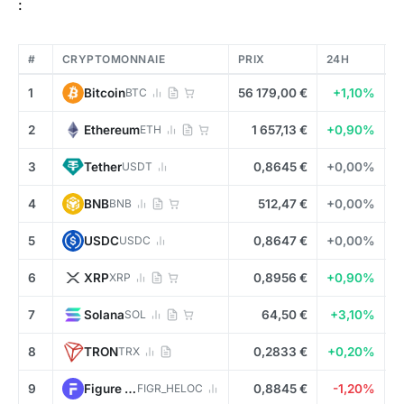
:
#
CRYPTOMONNAIE
PRIX
24H
C
1
Bitcoin
BTC
56 179,00 €
+1,10%
2
Ethereum
ETH
1 657,13 €
+0,90%
3
Tether
USDT
0,8645 €
+0,00%
4
BNB
BNB
512,47 €
+0,00%
5
USDC
USDC
0,8647 €
+0,00%
6
XRP
XRP
0,8956 €
+0,90%
7
Solana
SOL
64,50 €
+3,10%
8
TRON
TRX
0,2833 €
+0,20%
9
Figure Heloc
FIGR_HELOC
0,8845 €
-1,20%