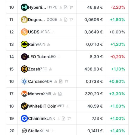
10
Hyperliquid
HYPE
46,88 €
-2,20%
11
Dogecoin
DOGE
0,0606 €
+1,60%
12
USDS
USDS
0,8649 €
+0,00%
13
Rain
RAIN
0,0110 €
+1,20%
14
LEO Token
LEO
8,39 €
-0,20%
15
Zcash
ZEC
438,93 €
+1,10%
16
Cardano
ADA
0,1738 €
+0,80%
17
Monero
XMR
329,20 €
+3,30%
18
WhiteBIT Coin
WBT
48,59 €
+1,00%
19
Chainlink
LINK
7,13 €
+1,00%
20
Stellar
XLM
0,1411 €
+1,40%