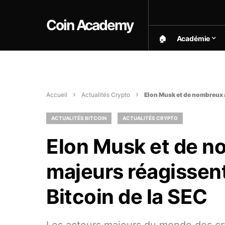
Coin Academy
🏠︎
Académie
Accueil
Actualités Crypto
Elon Musk et de nombreux a
ACTUALITÉS BITCOIN
ACTUALITÉS CRYPTO
Elon Musk et de n
majeurs réagissent
Bitcoin de la SEC