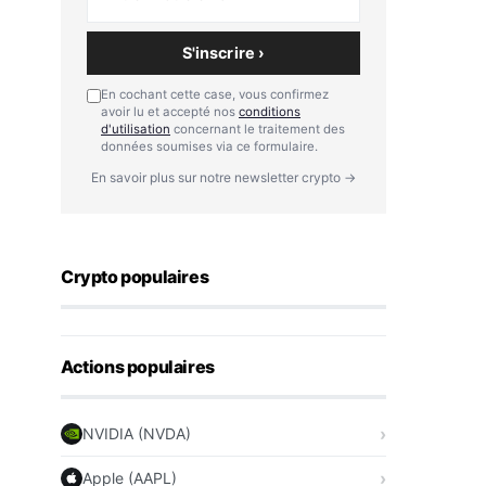
S'inscrire ›
En cochant cette case, vous confirmez
avoir lu et accepté nos
conditions
d'utilisation
concernant le traitement des
données soumises via ce formulaire.
En savoir plus sur notre newsletter crypto →
Crypto populaires
Actions populaires
NVIDIA (NVDA)
Apple (AAPL)