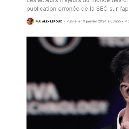
Les acteurs majeurs du monde des cr
publication erronée de la SEC sur l’a
Publié le 10 janvier 2024 à 03h55
Mo
PAR
ALEX LEROUX
•