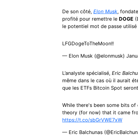
De son côté,
Elon Musk
, fondat
profité pour remettre le
DOGE
(
le potentiel mot de passe utilisé
LFGDogeToTheMoon!!
— Elon Musk (@elonmusk)
Janu
L’analyste spécialisé,
Eric Balch
même dans le cas où il aurait ét
que les ETFs Bitcoin Spot seron
While there's been some bits of e
theory (for now) that it came f
https://t.co/sbGrVWE7xW
— Eric Balchunas (@EricBalchu