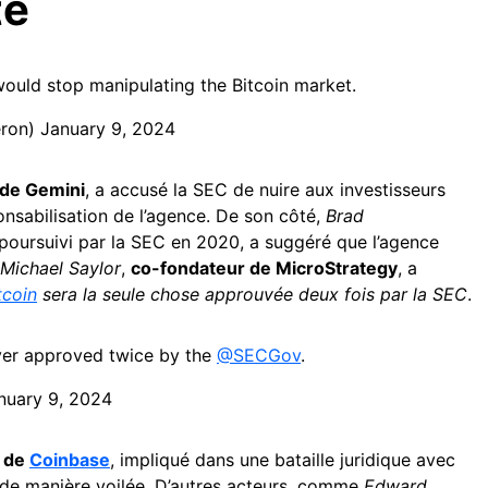
té
ould stop manipulating the Bitcoin market.
eron)
January 9, 2024
 de Gemini
, a accusé la SEC de nuire aux investisseurs
onsabilisation de l’agence. De son côté,
Brad
poursuivi par la SEC en 2020, a suggéré que l’agence
Michael Saylor
,
co-fondateur de MicroStrategy
, a
tcoin
sera la seule chose approuvée deux fois par la SEC
.
ever approved twice by the
@SECGov
.
nuary 9, 2024
e de
Coinbase
, impliqué dans une bataille juridique avec
n de manière voilée. D’autres acteurs, comme
Edward