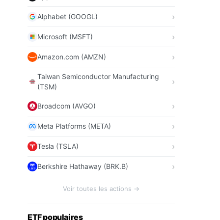
Alphabet (GOOGL)
Microsoft (MSFT)
Amazon.com (AMZN)
Taiwan Semiconductor Manufacturing
(TSM)
Broadcom (AVGO)
Meta Platforms (META)
Tesla (TSLA)
Berkshire Hathaway (BRK.B)
Voir toutes les actions →
ETF populaires