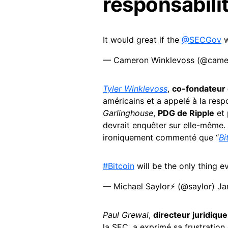
responsabili
It would great if the
@SECGov
w
— Cameron Winklevoss (@cam
Tyler Winklevoss
,
co-fondateur
américains et a appelé à la resp
Garlinghouse
,
PDG de Ripple
et 
devrait enquêter sur elle-même.
ironiquement commenté que “
Bi
#Bitcoin
will be the only thing 
— Michael Saylor⚡️ (@saylor)
Ja
Paul Grewal
,
directeur juridiqu
la SEC, a exprimé sa frustratio