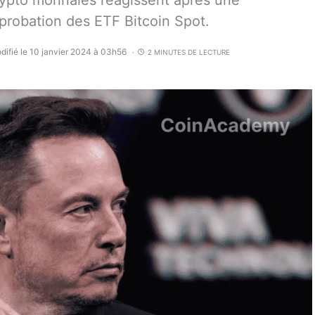
ypto monnaies réagissent après une
pprobation des ETF Bitcoin Spot.
difié le 10 janvier 2024 à 03h56
2 MINUTES DE LECTURE