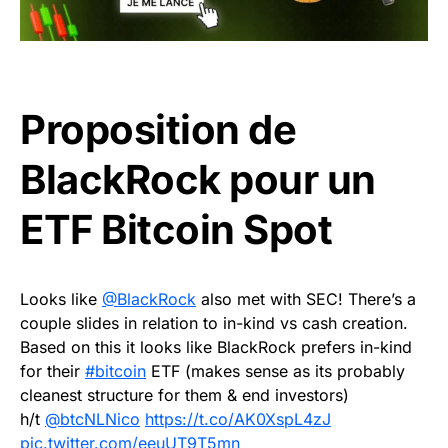
Proposition de
BlackRock pour un
ETF Bitcoin Spot
Looks like
@BlackRock
also met with SEC! There’s a
couple slides in relation to in-kind vs cash creation.
Based on this it looks like BlackRock prefers in-kind
for their
#bitcoin
ETF (makes sense as its probably
cleanest structure for them & end investors)
h/t
@btcNLNico
https://t.co/AK0XspL4zJ
pic.twitter.com/eeuUT9T5mn