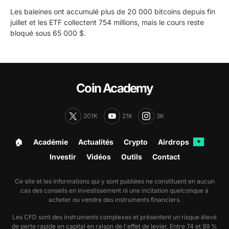
Les baleines ont accumulé plus de 20 000 bitcoins depuis fin
juillet et les ETF collectent 754 millions, mais le cours reste
bloqué sous 65 000 $.
Coin Academy
201K
21K
3K
🏠︎
Académie
Actualités
Crypto
Airdrops
✦
Investir
Vidéos
Outils
Contact
Ce site et les informations qui y sont publiées ne constituent en aucun
cas des conseils en investissement ni une incitation quelconque à
acheter ou vendre des instruments financiers.
Les CFD sont des instruments complexes et présentent un risque élevé
de perte rapide en capital en raison de l'effet de levier. Entre 74 et 89 %