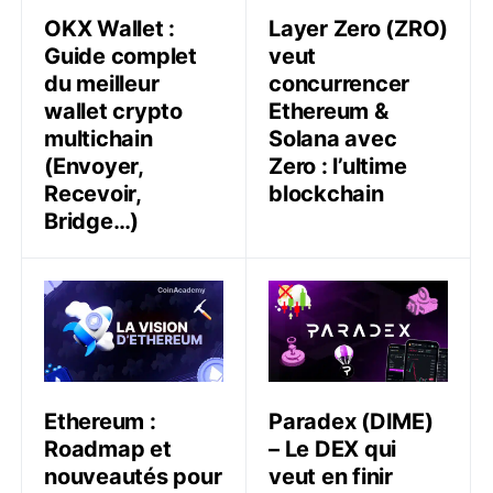
OKX Wallet :
Layer Zero (ZRO)
Guide complet
veut
du meilleur
concurrencer
wallet crypto
Ethereum &
multichain
Solana avec
(Envoyer,
Zero : l’ultime
Recevoir,
blockchain
Bridge…)
Ethereum : Roadmap et nouveautés pour 2026 (Glam
Paradex (DIME) – Le DEX qui
Ethereum :
Paradex (DIME)
Roadmap et
– Le DEX qui
nouveautés pour
veut en finir