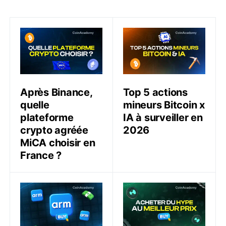
Après Binance, quelle plateforme crypto agréée MiCA 
Top 5 actions mineurs Bitco
Après Binance,
Top 5 actions
quelle
mineurs Bitcoin x
plateforme
IA à surveiller en
crypto agréée
2026
MiCA choisir en
France ?
Comment acheter des actions Arm Holdings (ARM) – 
Comment acheter du HYPE 