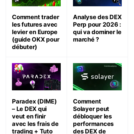
Comment trader
Analyse des DEX
les futures avec
Perp pour 2026 :
levier en Europe
qui va dominer le
(guide OKX pour
marché ?
débuter)
Paradex (DIME) – Le DEX qui veut en finir avec les fr
Comment Solayer peut déb
Paradex (DIME)
Comment
– Le DEX qui
Solayer peut
veut en finir
débloquer les
avec les frais de
performances
trading + Tuto
des DEX de