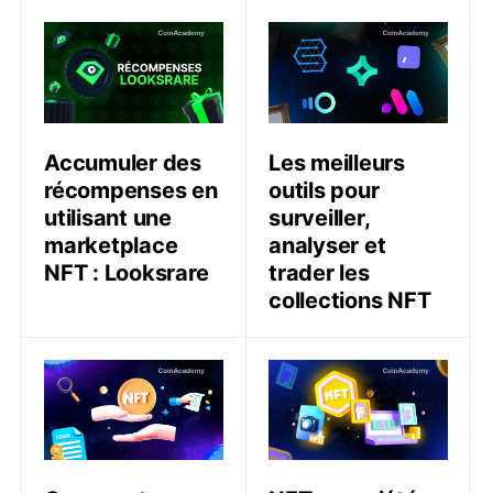
Accumuler des récompenses en utilisant une marketp
Les meilleurs outils pour su
Accumuler des
Les meilleurs
récompenses en
outils pour
utilisant une
surveiller,
marketplace
analyser et
NFT : Looksrare
trader les
collections NFT
Comment fonctionnent les emprunts et prêts NFT ?
NFT, propriété intellectuel