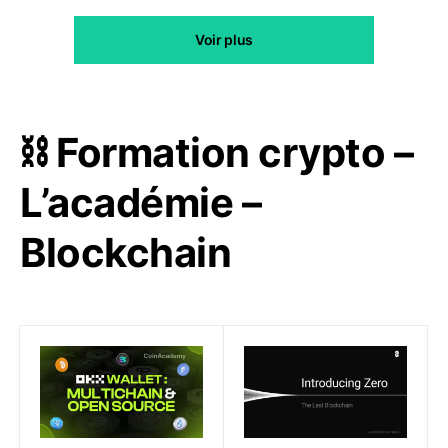
Voir plus
⛓️ Formation crypto –
L’académie –
Blockchain
OKX Wallet : Guide complet du meilleur wallet crypto 
Layer Zero (ZRO) veut conc