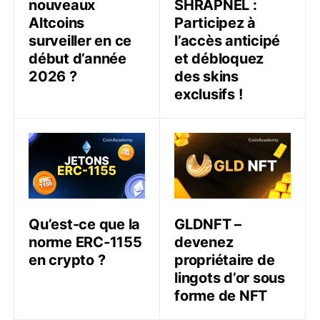
nouveaux
SHRAPNEL :
Altcoins
Participez à
surveiller en ce
l’accès anticipé
début d’année
et débloquez
2026 ?
des skins
exclusifs !
Qu’est-ce que la norme ERC-1155 en crypto ?
GLDNFT – devenez propriét
Qu’est-ce que la
GLDNFT –
norme ERC-1155
devenez
en crypto ?
propriétaire de
lingots d’or sous
forme de NFT