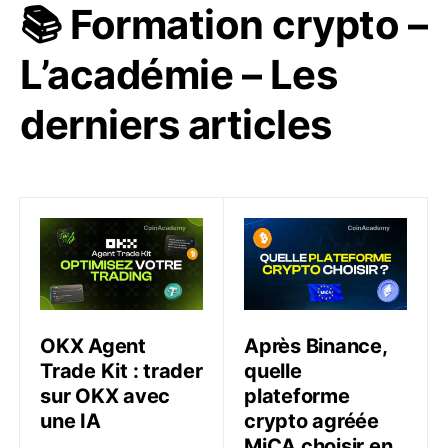
📚 Formation crypto –
L’académie – Les
derniers articles
OKX Agent Trade Kit : trader sur OKX avec une IA
Après Binance, quelle plat
OKX Agent
Après Binance,
Trade Kit : trader
quelle
sur OKX avec
plateforme
une IA
crypto agréée
MiCA choisir en