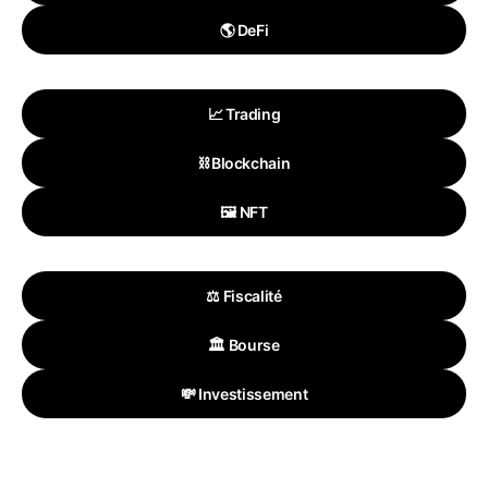
🌎 DeFi
📈 Trading
⛓️ Blockchain
🖼️ NFT
⚖️ Fiscalité
🏛️ Bourse
💸 Investissement