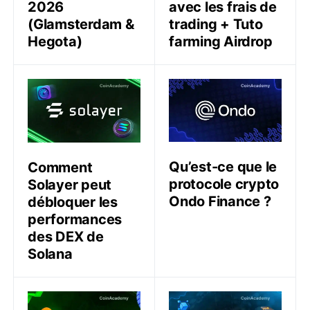
2026
avec les frais de
(Glamsterdam &
trading + Tuto
Hegota)
farming Airdrop
Comment Solayer peut débloquer les performances 
Qu’est-ce que le protocole
Qu’est-ce que le
Comment
protocole crypto
Solayer peut
Ondo Finance ?
débloquer les
performances
des DEX de
Solana
Comment commencer en crypto sans argent ?
Alyra : Les meilleures form