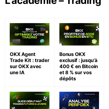
L’académie – Trading
OKX Agent Trade Kit : trader sur OKX avec une IA
Bonus OKX exclusif : jusqu
OKX Agent
Bonus OKX
Trade Kit : trader
exclusif : jusqu’à
sur OKX avec
400 € en Bitcoin
une IA
et 8 % sur vos
dépôts
Comment trader les futures avec levier en Europe (g
Analyse des DEX Perp pour