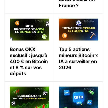
France ?
Bonus OKX exclusif : jusqu’à 400 € en Bitcoin et 8 % 
Top 5 actions mineurs Bitco
Bonus OKX
Top 5 actions
exclusif : jusqu’à
mineurs Bitcoin x
400 € en Bitcoin
IA à surveiller en
et 8 % sur vos
2026
dépôts
Comment trader les futures avec levier en Europe (g
Comment acheter des acti