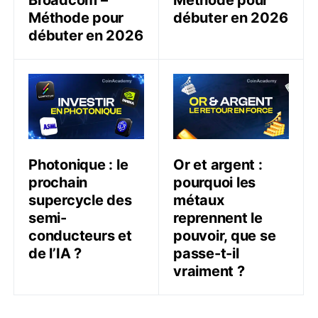
Broadcom –
Méthode pour
Méthode pour
débuter en 2026
débuter en 2026
Photonique : le prochain supercycle des semi-conducte
Or et argent : pourquoi les
Photonique : le
Or et argent :
prochain
pourquoi les
supercycle des
métaux
semi-
reprennent le
conducteurs et
pouvoir, que se
de l’IA ?
passe-t-il
vraiment ?