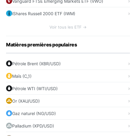
Vanguard FTSE Emerging Markets ETF (VWO)
iShares Russell 2000 ETF (IWM)
Voir tous les ETF →
Matières premières populaires
Pétrole Brent (XBR/USD)
Maïs (C_1)
Pétrole WTI (WTI/USD)
Or (XAU/USD)
Gaz naturel (NG/USD)
Palladium (XPD/USD)