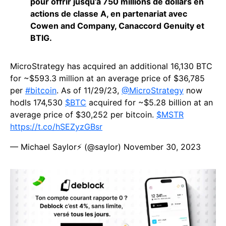
pour offrir jusqu’à 750 millions de dollars en
actions de classe A, en partenariat avec
Cowen and Company, Canaccord Genuity et
BTIG.
MicroStrategy has acquired an additional 16,130 BTC
for ~$593.3 million at an average price of $36,785
per
#bitcoin
. As of 11/29/23,
@MicroStrategy
now
hodls 174,530
$BTC
acquired for ~$5.28 billion at an
average price of $30,252 per bitcoin.
$MSTR
https://t.co/hSEZyzGBsr
— Michael Saylor⚡️ (@saylor)
November 30, 2023