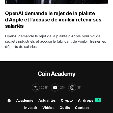
OpenAI demande le rejet de la plainte
d’Apple et l’accuse de vouloir retenir ses
salariés
OpenAI demande le rejet de la plainte d'Apple pour vol de
secrets industriels et accuse le fabricant de vouloir freiner les
départs de salariés.
Coin Academy
201K
21K
3K
🏠︎
Académie
Actualités
Crypto
Airdrops
✦
Investir
Vidéos
Outils
Contact