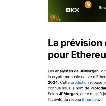
La prévision
pour Ethere
Les
analystes de JPMorgan
, di
la crypto monnaie native d’Eth
2024
. Cette
prédiction
repose su
connue sous le nom de
Protoda
Selon
JPMorgan
, cette mise à 
l’activité du réseau
Ethereum
.