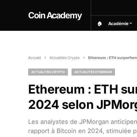
Coin Academy
🏠︎
Académie
Accueil
Actualités Crypto
Ethereum : ETH surperfor
ACTUALITÉS CRYPTO
ACTUALITÉS ETHEREUM
Ethereum : ETH su
2024 selon JPMor
Les analystes de JPMorgan anticipen
rapport à Bitcoin en 2024, stimulée 