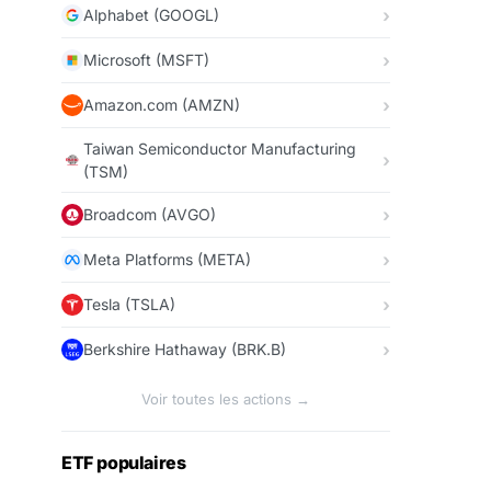
Alphabet (GOOGL)
Microsoft (MSFT)
Amazon.com (AMZN)
Taiwan Semiconductor Manufacturing
(TSM)
Broadcom (AVGO)
Meta Platforms (META)
Tesla (TSLA)
Berkshire Hathaway (BRK.B)
Voir toutes les actions →
ETF populaires