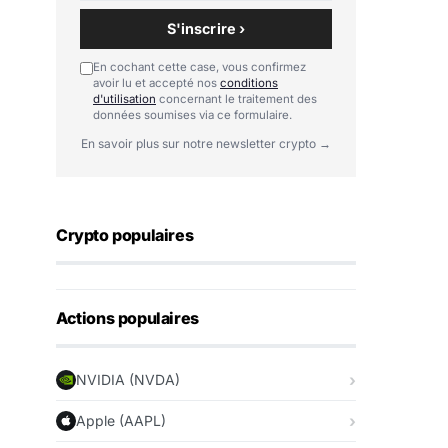
S'inscrire ›
En cochant cette case, vous confirmez
avoir lu et accepté nos
conditions
d'utilisation
concernant le traitement des
données soumises via ce formulaire.
En savoir plus sur notre newsletter crypto →
Crypto populaires
Actions populaires
NVIDIA (NVDA)
Apple (AAPL)