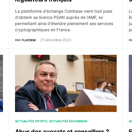
La plateforme d'échange Coinbase vient tout juste
L
d'obtenir sa licence PSAN auprès de l'AMF, lui
B
permettant ainsi d'étendre pleinement ses services
j
cryptographiques en France.
p
21 décembre 2023
PAR
FLAYDEM
P
 à l’amiable entre Binance et la CFTC
Abus des avocats et conseillers ? FTX dépense $53,0
F
ACTUALITÉS CRYPTO
ACTUALITÉS EXCHANGES
A
Abus des avocats et conseillers ?
F