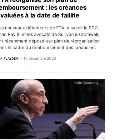
emboursement : les créances
valuées à la date de faillite
es nouveaux détenteurs de FTX, à savoir le PDG
ohn Ray III et les avocats de Sullivan & Cromwell,
nt récemment déposé leur plan de réorganisation
ans le cadre du remboursement des créanciers
17 décembre 2023
AR
FLAYDEM
 de dollars
inance dans le viseur de la SEC : aveu de culpabilité conte