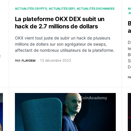
ACTUALITÉS CRYPTO
ACTUALITÉS DEFI
ACTUALITÉS EXCHANGES
A
A
La plateforme OKX DEX subit un
B
hack de 2.7 millions de dollars
a
OKX vient tout juste de subir un hack de plusieurs
D
millions de dollars sur son agrégateur de swaps,
l
affectant de nombreux utilisateurs de la plateforme.
B
x
13 décembre 2023
S
PAR
FLAYDEM
D
P
illions et bloque les utilisateurs de l’État
Coinbase lance Project Diamond pour intégrer les act
L