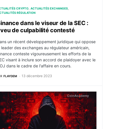
CTUALITÉS CRYPTO
ACTUALITÉS EXCHANGES
CTUALITÉS RÉGULATION
inance dans le viseur de la SEC :
veu de culpabilité contesté
ans un récent développement juridique qui oppose
e leader des exchanges au régulateur américain,
inance conteste vigoureusement les efforts de la
EC visant à inclure son accord de plaidoyer avec le
OJ dans le cadre de l'affaire en cours.
13 décembre 2023
AR
FLAYDEM
ifs TradFi sur la blockchain
es hackers de KyberSwap à l’origine d’un transfert à 50 mil