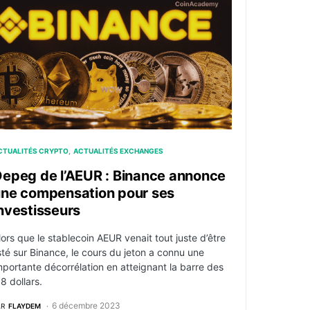
lance son nouveau service
epeg de l’AEUR : Binance annonce une compensation pour s
CTUALITÉS CRYPTO
ACTUALITÉS EXCHANGES
epeg de l’AEUR : Binance annonce
ne compensation pour ses
nvestisseurs
lors que le stablecoin AEUR venait tout juste d’être
isté sur Binance, le cours du jeton a connu une
mportante décorrélation en atteignant la barre des
,8 dollars.
6 décembre 2023
AR
FLAYDEM