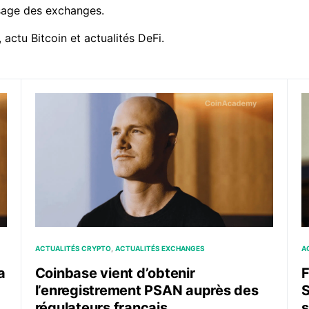
ysage des exchanges.
,
actu Bitcoin
et
actualités DeFi
.
ice Warren
Coinbase vient d’obtenir l’enregistrement PSAN aupr
F
ACTUALITÉS CRYPTO
ACTUALITÉS EXCHANGES
A
a
Coinbase vient d’obtenir
F
l’enregistrement PSAN auprès des
régulateurs français
s