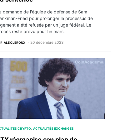
a demande de l'équipe de défense de Sam
ankman-Fried pour prolonger le processus de
ugement a été refusée par un juge fédéral. Le
rocès reste prévu pour fin mars.
20 décembre 2023
AR
ALEX LEROUX
00 par heure en frais juridiques
TX réorganise son plan de remboursement : les créances éval
CTUALITÉS CRYPTO
ACTUALITÉS EXCHANGES
TX réorganise son plan de