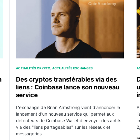
sa nouvelle application mobile
Des cryptos transférables via des liens : Coinbase 
D
ACTUALITÉS CRYPTO
ACTUALITÉS EXCHANGES
A
n
Des cryptos transférables via des
D
liens : Coinbase lance son nouveau
u
service
i
L'exchange de Brian Armstrong vient d'annoncer le
A
lancement d'un nouveau service qui permet aux
l
détenteurs de Coinbase Wallet d'envoyer des actifs
i
via des "liens partageables" sur les réseaux et
2
messageries.
P