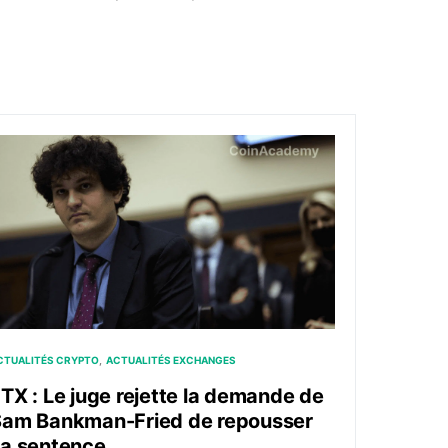
ès des régulateurs français
TX : Le juge rejette la demande de Sam Bankman-Fried de 
CTUALITÉS CRYPTO
ACTUALITÉS EXCHANGES
TX : Le juge rejette la demande de
Sam Bankman-Fried de repousser
a sentence