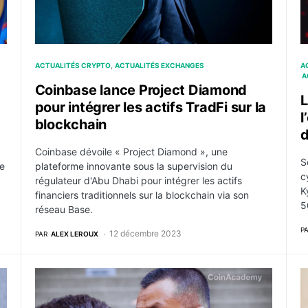
ACTUALITÉS CRYPTO
ACTUALITÉS EXCHANGES
A
A
Coinbase lance Project Diamond
L
pour intégrer les actifs TradFi sur la
l
blockchain
d
Coinbase dévoile « Project Diamond », une
S
te
plateforme innovante sous la supervision du
c
régulateur d'Abu Dhabi pour intégrer les actifs
K
financiers traditionnels sur la blockchain via son
5
réseau Base.
P
12 décembre 2023
PAR
ALEX LEROUX
ons de dollars de crypto monnaies
Le fondateur de Binance, CZ, condamné à rester sur 
F