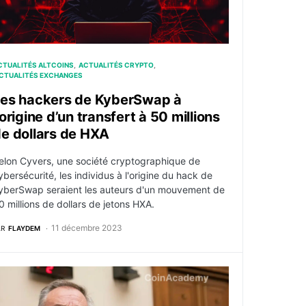
CTUALITÉS ALTCOINS
ACTUALITÉS CRYPTO
CTUALITÉS EXCHANGES
es hackers de KyberSwap à
’origine d’un transfert à 50 millions
e dollars de HXA
elon Cyvers, une société cryptographique de
ybersécurité, les individus à l'origine du hack de
yberSwap seraient les auteurs d'un mouvement de
0 millions de dollars de jetons HXA.
11 décembre 2023
AR
FLAYDEM
le sol américain jusqu’à sa sentence
TX prépare un nouveau plan de réorganisation alors que Ga