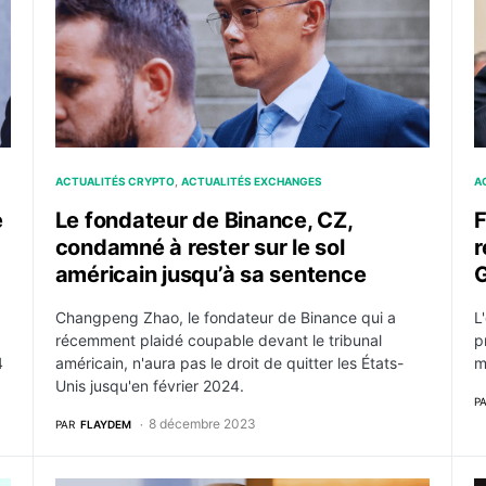
ACTUALITÉS CRYPTO
ACTUALITÉS EXCHANGES
A
e
Le fondateur de Binance, CZ,
F
condamné à rester sur le sol
r
américain jusqu’à sa sentence
G
Changpeng Zhao, le fondateur de Binance qui a
L
récemment plaidé coupable devant le tribunal
p
4
américain, n'aura pas le droit de quitter les États-
m
Unis jusqu'en février 2024.
P
8 décembre 2023
PAR
FLAYDEM