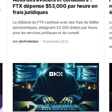
FTX dépense $53,000 par heure en
r
e
frais juridiques
é
La débâcle de FTX continue avec des frais de faillite
L
astronomiques, atteignant 53 000 dollars par heure
J
e
pour les services juridiques et de conseil.
o
d
18 décembre 2023
PAR
CRYPTOPICSOU
P
ter Peirce conteste cette décision
La plateforme OKX DEX subit un hack de 2.7 millions
B