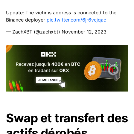
Update: The victims address is connected to the
Binance deployer
pic.twitter.com/6jr6vcjqac
— ZachXBT (@zachxbt)
November 12, 2023
Swap et transfert des
actifs dérobés