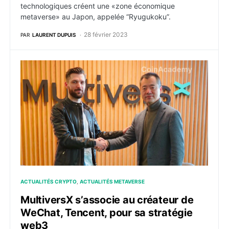
technologiques créent une «zone économique
metaverse» au Japon, appelée “Ryugukoku”.
28 février 2023
PAR
LAURENT DUPUIS
MultiversX s’associe au créateur de WeChat, Tencent,
ACTUALITÉS CRYPTO
ACTUALITÉS METAVERSE
MultiversX s’associe au créateur de
WeChat, Tencent, pour sa stratégie
web3