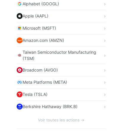
Alphabet (GOOGL)
Apple (AAPL)
Microsoft (MSFT)
Amazon.com (AMZN)
Taiwan Semiconductor Manufacturing
(TSM)
Broadcom (AVGO)
Meta Platforms (META)
Tesla (TSLA)
Berkshire Hathaway (BRK.B)
Voir toutes les actions →