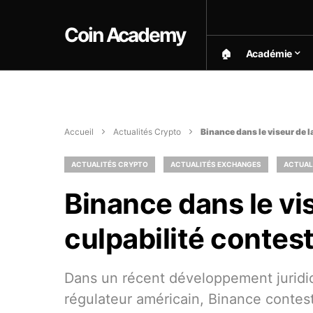
Coin Academy
🏠︎
Académie
Accueil
Actualités Crypto
Binance dans le viseur de l
ACTUALITÉS CRYPTO
ACTUALITÉS EXCHANGES
ACTUAL
Binance dans le vi
culpabilité contes
Dans un récent développement juridi
régulateur américain, Binance contes