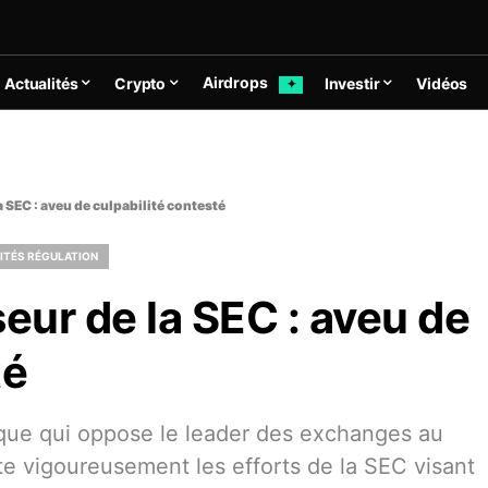
Airdrops
Actualités
Crypto
Investir
Vidéos
✦
a SEC : aveu de culpabilité contesté
ITÉS RÉGULATION
seur de la SEC : aveu de
té
que qui oppose le leader des exchanges au
te vigoureusement les efforts de la SEC visant