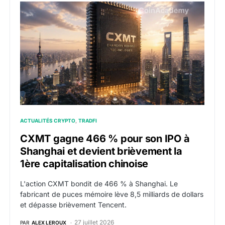
CXMT gagne 466 % pour son IPO à Shanghai et devient 
ACTUALITÉS CRYPTO
TRADFI
CXMT gagne 466 % pour son IPO à
Shanghai et devient brièvement la
1ère capitalisation chinoise
L'action CXMT bondit de 466 % à Shanghai. Le
fabricant de puces mémoire lève 8,5 milliards de dollars
et dépasse brièvement Tencent.
27 juillet 2026
PAR
ALEX LEROUX