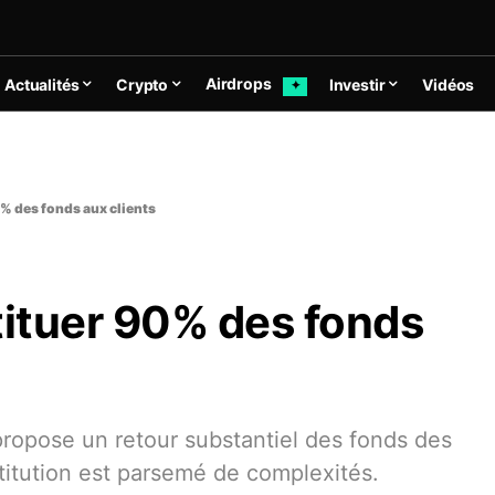
Airdrops
Actualités
Crypto
Investir
Vidéos
✦
0% des fonds aux clients
tituer 90% des fonds
ropose un retour substantiel des fonds des
stitution est parsemé de complexités.