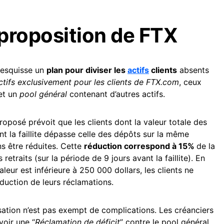
 proposition de FTX
esquisse un
plan pour diviser les
actifs
clients
absents
ctifs exclusivement pour les clients de FTX.com
, ceux
 et un
pool général
contenant d’autres actifs.
proposé prévoit que les clients dont la valeur totale des
nt la faillite dépasse celle des dépôts sur la même
ns être réduites. Cette
réduction correspond à 15%
de la
 retraits (sur la période de 9 jours avant la faillite). En
leur est inférieure à 250 000 dollars, les clients ne
duction de leurs réclamations.
sation n’est pas exempt de complications. Les créanciers
oir une “
Réclamation de déficit
” contre le pool général,