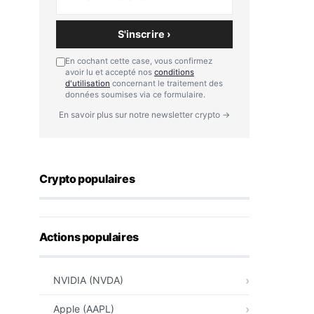
S'inscrire ›
En cochant cette case, vous confirmez
avoir lu et accepté nos
conditions
d'utilisation
concernant le traitement des
données soumises via ce formulaire.
En savoir plus sur notre newsletter crypto →
Crypto populaires
Actions populaires
NVIDIA (NVDA)
Apple (AAPL)