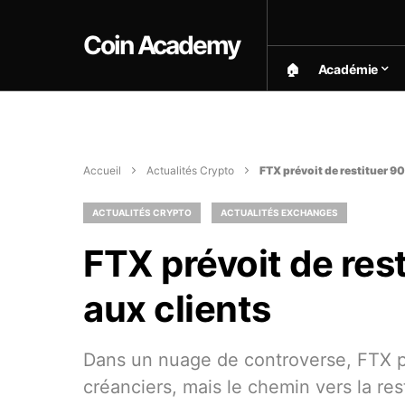
Coin Academy
🏠︎
Académie
Accueil
Actualités Crypto
FTX prévoit de restituer 9
ACTUALITÉS CRYPTO
ACTUALITÉS EXCHANGES
FTX prévoit de res
aux clients
Dans un nuage de controverse, FTX p
créanciers, mais le chemin vers la re