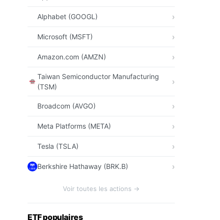
Alphabet (GOOGL)
Microsoft (MSFT)
Amazon.com (AMZN)
Taiwan Semiconductor Manufacturing
(TSM)
Broadcom (AVGO)
Meta Platforms (META)
Tesla (TSLA)
Berkshire Hathaway (BRK.B)
Voir toutes les actions →
ETF populaires