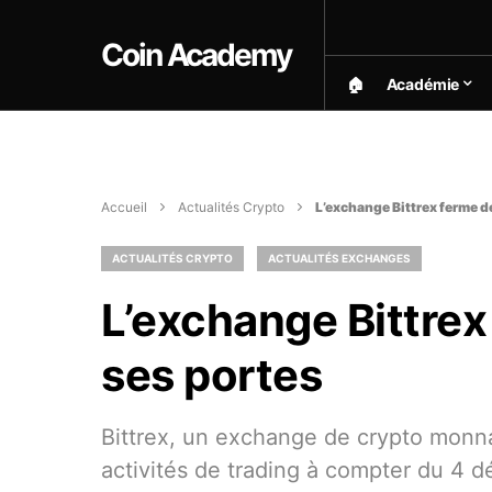
Coin Academy
🏠︎
Académie
Accueil
Actualités Crypto
L’exchange Bittrex ferme d
ACTUALITÉS CRYPTO
ACTUALITÉS EXCHANGES
L’exchange Bittrex
ses portes
Bittrex, un exchange de crypto monna
activités de trading à compter du 4 d