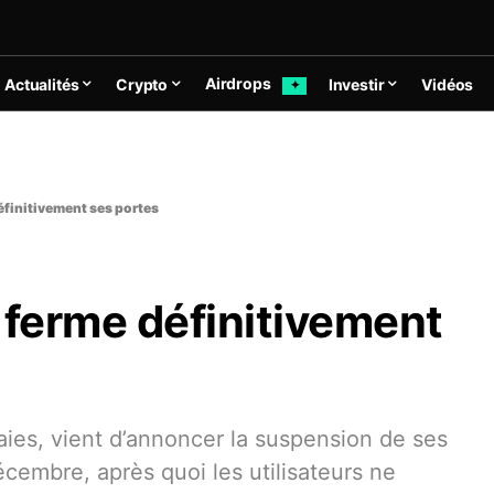
Airdrops
Actualités
Crypto
Investir
Vidéos
✦
éfinitivement ses portes
 ferme définitivement
ies, vient d’annoncer la suspension de ses
écembre, après quoi les utilisateurs ne