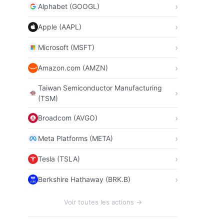
Alphabet (GOOGL)
Apple (AAPL)
Microsoft (MSFT)
Amazon.com (AMZN)
Taiwan Semiconductor Manufacturing
(TSM)
Broadcom (AVGO)
Meta Platforms (META)
Tesla (TSLA)
Berkshire Hathaway (BRK.B)
Voir toutes les actions →