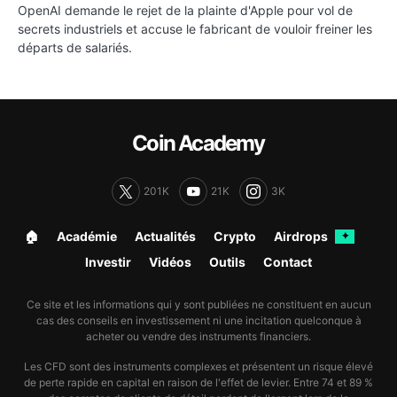
OpenAI demande le rejet de la plainte d'Apple pour vol de
secrets industriels et accuse le fabricant de vouloir freiner les
départs de salariés.
Coin Academy
201K
21K
3K
🏠︎
Académie
Actualités
Crypto
Airdrops
✦
Investir
Vidéos
Outils
Contact
Ce site et les informations qui y sont publiées ne constituent en aucun
cas des conseils en investissement ni une incitation quelconque à
acheter ou vendre des instruments financiers.
Les CFD sont des instruments complexes et présentent un risque élevé
de perte rapide en capital en raison de l'effet de levier. Entre 74 et 89 %