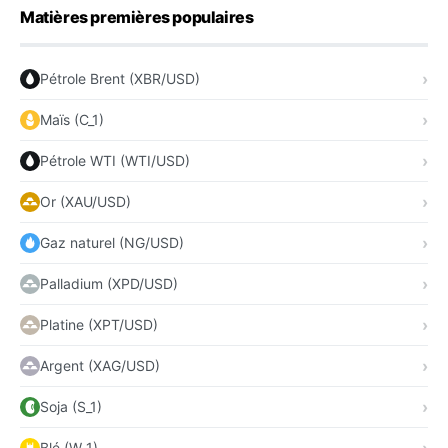
Matières premières populaires
Pétrole Brent (XBR/USD)
Maïs (C_1)
Pétrole WTI (WTI/USD)
Or (XAU/USD)
Gaz naturel (NG/USD)
Palladium (XPD/USD)
Platine (XPT/USD)
Argent (XAG/USD)
Soja (S_1)
Blé (W_1)