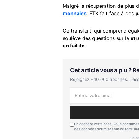
Malgré la récupération de plus 
monnaies
, FTX fait face à des
p
Ce transfert, qui comprend égal
soulève des questions sur la
str
en faillite.
Cet article vous a plu ? 
Rejoignez +40 000 abonnés. L'essen
En cochant cette case, vous confirmez
des données soumises via ce formulai
En sa