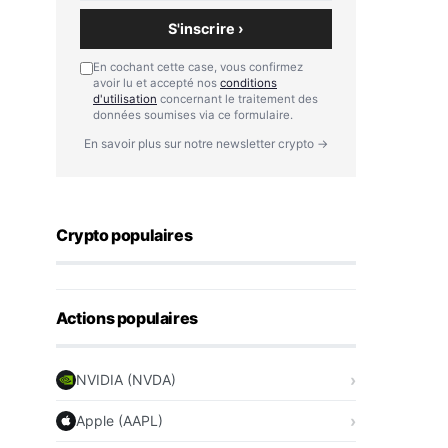
S'inscrire ›
En cochant cette case, vous confirmez
avoir lu et accepté nos
conditions
d'utilisation
concernant le traitement des
données soumises via ce formulaire.
En savoir plus sur notre newsletter crypto →
Crypto populaires
Actions populaires
NVIDIA (NVDA)
Apple (AAPL)