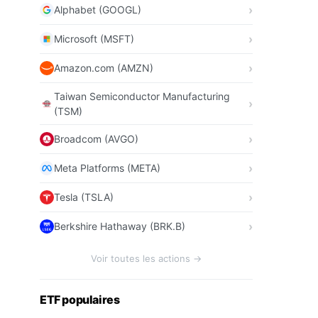
Alphabet (GOOGL)
Microsoft (MSFT)
Amazon.com (AMZN)
Taiwan Semiconductor Manufacturing
(TSM)
Broadcom (AVGO)
Meta Platforms (META)
Tesla (TSLA)
Berkshire Hathaway (BRK.B)
Voir toutes les actions →
ETF populaires