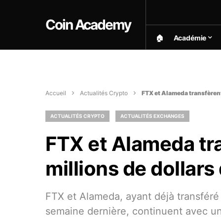
Coin Academy
🏠︎
Académie
Accueil
Actualités Crypto
FTX et Alameda transfèrent
ACTUALITÉS CRYPTO
ACTUALITÉS EXCHANGES
FTX et Alameda tra
millions de dollar
FTX et Alameda, ayant déjà transféré 
semaine dernière, continuent avec un