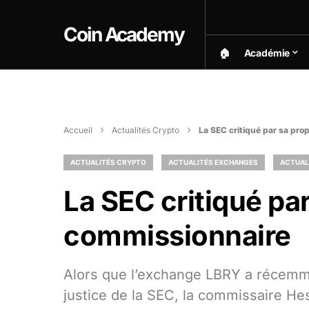
Coin Academy
🏠︎
Académie
Accueil
Actualités Crypto
La SEC critiqué par sa pr
ACTUALITÉS CRYPTO
ACTUALITÉS EXCHANGES
ACTUAL
La SEC critiqué pa
commissionnaire
Alors que l’exchange LBRY a récemme
justice de la SEC, la commissaire Hes