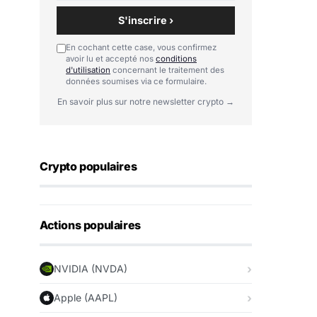
S'inscrire ›
En cochant cette case, vous confirmez
avoir lu et accepté nos
conditions
d'utilisation
concernant le traitement des
données soumises via ce formulaire.
En savoir plus sur notre newsletter crypto →
Crypto populaires
Actions populaires
NVIDIA (NVDA)
Apple (AAPL)