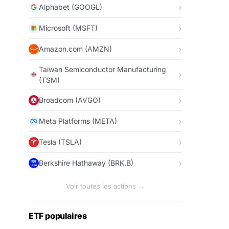
Alphabet (GOOGL)
Microsoft (MSFT)
Amazon.com (AMZN)
Taiwan Semiconductor Manufacturing
(TSM)
Broadcom (AVGO)
Meta Platforms (META)
Tesla (TSLA)
Berkshire Hathaway (BRK.B)
Voir toutes les actions →
ETF populaires