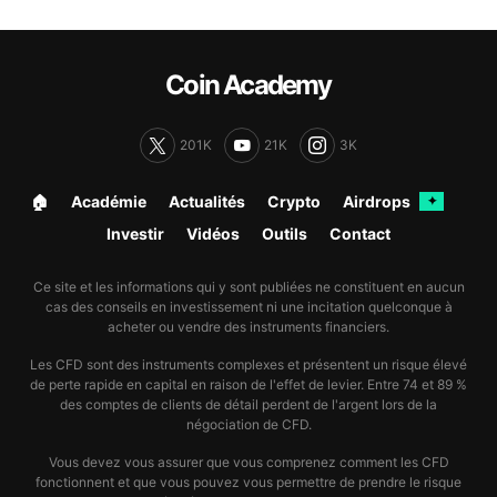
Coin Academy
201K
21K
3K
🏠︎
Académie
Actualités
Crypto
Airdrops
✦
Investir
Vidéos
Outils
Contact
Ce site et les informations qui y sont publiées ne constituent en aucun
cas des conseils en investissement ni une incitation quelconque à
acheter ou vendre des instruments financiers.
Les CFD sont des instruments complexes et présentent un risque élevé
de perte rapide en capital en raison de l'effet de levier. Entre 74 et 89 %
des comptes de clients de détail perdent de l'argent lors de la
négociation de CFD.
Vous devez vous assurer que vous comprenez comment les CFD
fonctionnent et que vous pouvez vous permettre de prendre le risque