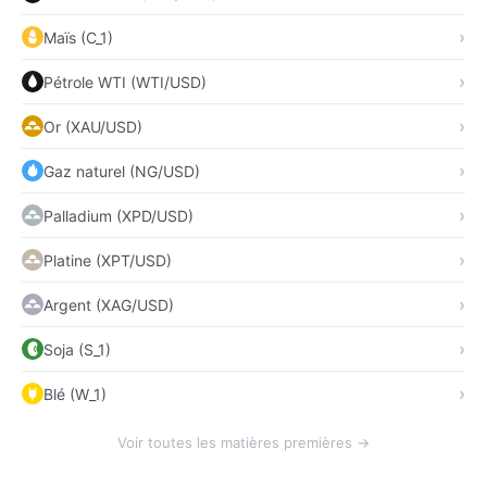
Maïs (C_1)
Pétrole WTI (WTI/USD)
Or (XAU/USD)
Gaz naturel (NG/USD)
Palladium (XPD/USD)
Platine (XPT/USD)
Argent (XAG/USD)
Soja (S_1)
Blé (W_1)
Voir toutes les matières premières →