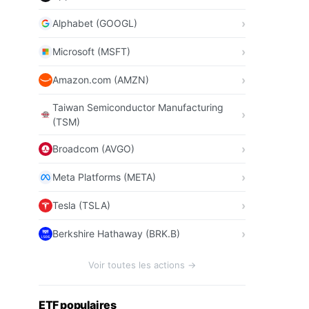
Alphabet (GOOGL)
Microsoft (MSFT)
Amazon.com (AMZN)
Taiwan Semiconductor Manufacturing
(TSM)
Broadcom (AVGO)
Meta Platforms (META)
Tesla (TSLA)
Berkshire Hathaway (BRK.B)
Voir toutes les actions →
ETF populaires