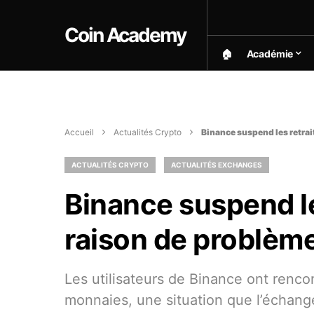
Coin Academy
🏠︎
Académie
Accueil
Actualités Crypto
Binance suspend les retrai
ACTUALITÉS CRYPTO
ACTUALITÉS EXCHANGES
Binance suspend le
raison de problèm
Les utilisateurs de Binance ont rencon
monnaies, une situation que l’échang