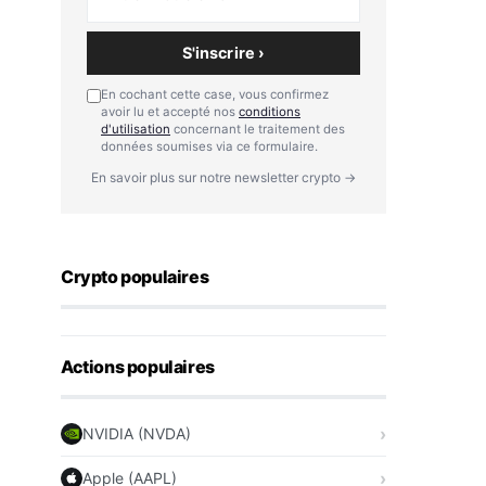
S'inscrire ›
En cochant cette case, vous confirmez
avoir lu et accepté nos
conditions
d'utilisation
concernant le traitement des
données soumises via ce formulaire.
En savoir plus sur notre newsletter crypto →
Crypto populaires
Actions populaires
NVIDIA (NVDA)
Apple (AAPL)