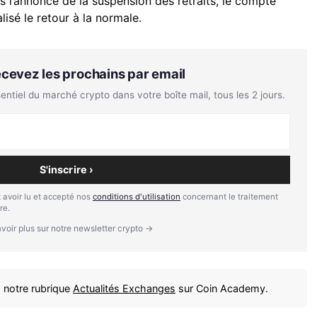
 l’annonce de la suspension des retraits, le compte
alisé le retour à la normale.
Recevez les prochains par email
tiel du marché crypto dans votre boîte mail, tous les 2 jours.
S'inscrire ›
 avoir lu et accepté nos
conditions d'utilisation
concernant le traitement
re.
voir plus sur notre newsletter crypto →
 notre rubrique
Actualités Exchanges
sur Coin Academy.