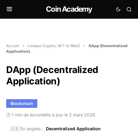
Coin Academy
Accueil
Lexique Cryptos, NFT et Web3
DApp (Decentralized
Application)
DApp (Decentralized
Application)
Blockchain
🕑 1 min de lecture
Mis à jour le 2 mars 2026
🇬🇧 En anglais :
Decentralized Application