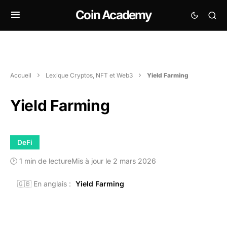
Coin Academy
Accueil
Lexique Cryptos, NFT et Web3
Yield Farming
Yield Farming
DeFi
🕑 1 min de lecture
Mis à jour le 2 mars 2026
🇬🇧 En anglais :
Yield Farming