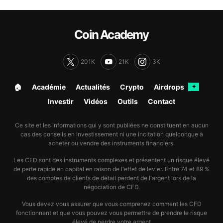
Coin Academy
201K
21K
3K
🏠︎
Académie
Actualités
Crypto
Airdrops
✦
Investir
Vidéos
Outils
Contact
Ce site et les informations qui y sont publiées ne constituent en aucun
cas des conseils en investissement ni une incitation quelconque à
acheter ou vendre des instruments financiers.
Les CFD sont des instruments complexes et présentent un risque élevé
de perte rapide en capital en raison de l'effet de levier. Entre 74 et 89 %
des comptes de clients de détail perdent de l'argent lors de la
négociation de CFD.
Vous devez vous assurer que vous comprenez comment les CFD
fonctionnent et que vous pouvez vous permettre de prendre le risque
élevé de perdre votre argent