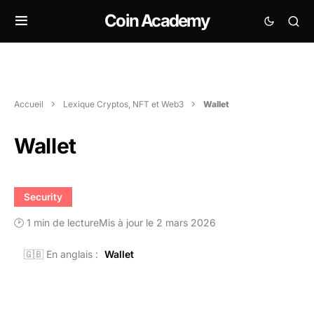
Coin Academy
Accueil
Lexique Cryptos, NFT et Web3
Wallet
Wallet
Security
🕑 1 min de lecture
Mis à jour le 2 mars 2026
🇬🇧 En anglais :
Wallet