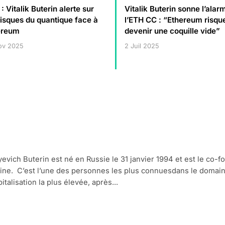
: Vitalik Buterin alerte sur
Vitalik Buterin sonne l’alar
risques du quantique face à
l’ETH CC : “Ethereum risqu
ereum
devenir une coquille vide”
ov 2025
2 Juil 2025
iyevich Buterin est né en Russie le 31 janvier 1994 et est le co-f
ine. C’est l’une des personnes les plus connuesdans le domai
talisation la plus élevée, après...