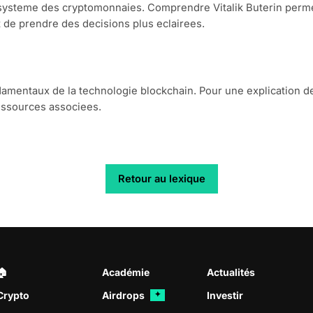
ecosysteme des cryptomonnaies. Comprendre Vitalik Buterin per
t de prendre des decisions plus eclairees.
ndamentaux de la technologie blockchain. Pour une explication d
ressources associees.
Retour au lexique
🏠︎
Académie
Actualités
Crypto
Airdrops
Investir
✦