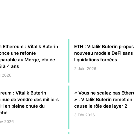
 Ethereum : Vitalik Buterin
ETH : Vitalik Buterin propo
once une refonte
nouveau modèle DeFi sans
parable au Merge, étalée
liquidations forcées
3 à 4 ans
2 Juin 2026
l 2026
reum : Vitalik Buterin
« Vous ne scalez pas Ethe
inue de vendre des milliers
» : Vitalik Buterin remet en
H en pleine chute du
cause le rôle des layer 2
ché
3 Fév 2026
év 2026