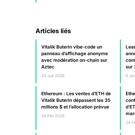
Articles liés
Vitalik Buterin vibe-code un
Lean
panneau d’affichage anonyme
ann
avec modération on-chain sur
com
Aztec
sur 
20 Juil 2026
6 Jui
Ethereum : Les ventes d’ETH de
Ethe
Vitalik Buterin dépassent les 35
cont
millions $ et l’allocation prévue
d’ET
mar
26 Fév 2026
24 F