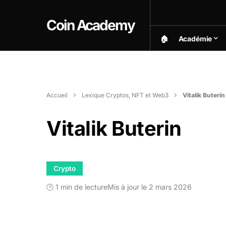
Coin Academy
🏠︎
Académie
Accueil
Lexique Cryptos, NFT et Web3
Vitalik Buterin
Vitalik Buterin
Crypto
🕑 1 min de lecture
Mis à jour le 2 mars 2026