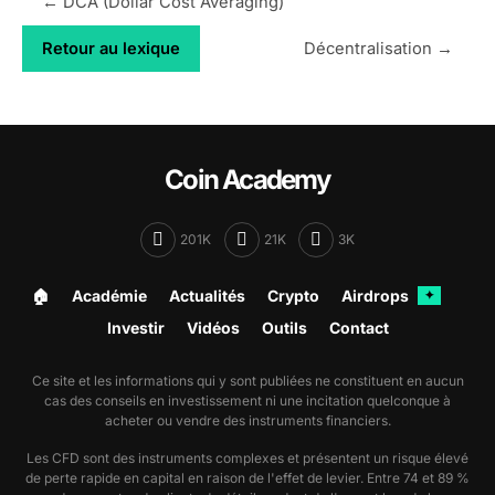
← DCA (Dollar Cost Averaging)
Retour au lexique
Décentralisation →
Coin Academy
201K
21K
3K
🏠︎
Académie
Actualités
Crypto
Airdrops
✦
Investir
Vidéos
Outils
Contact
Ce site et les informations qui y sont publiées ne constituent en aucun
cas des conseils en investissement ni une incitation quelconque à
acheter ou vendre des instruments financiers.
Les CFD sont des instruments complexes et présentent un risque élevé
de perte rapide en capital en raison de l'effet de levier. Entre 74 et 89 %