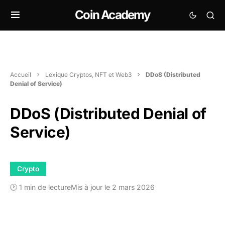
Coin Academy
Accueil
Lexique Cryptos, NFT et Web3
DDoS (Distributed
Denial of Service)
DDoS (Distributed Denial of
Service)
Crypto
🕑 1 min de lecture
Mis à jour le 2 mars 2026