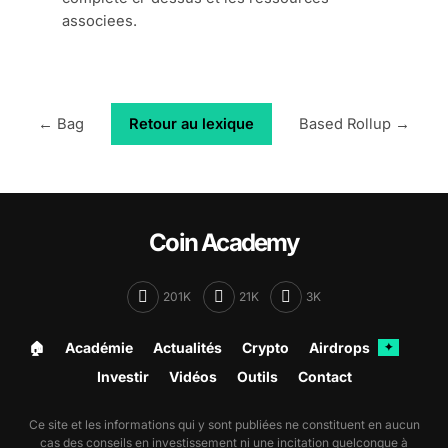
associees.
← Bag
Retour au lexique
Based Rollup →
Coin Academy
201K
21K
3K
🏠︎
Académie
Actualités
Crypto
Airdrops
✦
Investir
Vidéos
Outils
Contact
Ce site et les informations qui y sont publiées ne constituent en aucun
cas des conseils en investissement ni une incitation quelconque à