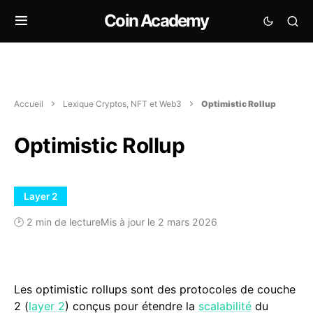
Coin Academy
Accueil
Lexique Cryptos, NFT et Web3
Optimistic Rollup
Optimistic Rollup
Layer 2
🕑 2 min de lecture
Mis à jour le 2 mars 2026
Les optimistic rollups sont des protocoles de couche
2 (
layer 2
) conçus pour étendre la
scalabilité
du