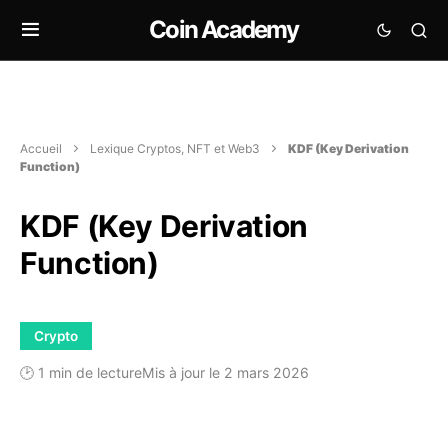
Coin Academy
Accueil
Lexique Cryptos, NFT et Web3
KDF (Key Derivation
Function)
KDF (Key Derivation
Function)
Crypto
🕑 1 min de lecture
Mis à jour le 2 mars 2026