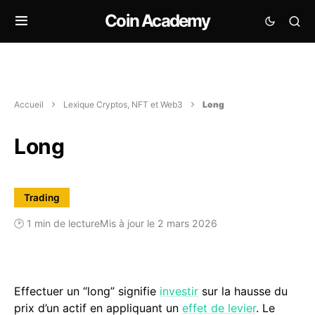
Coin Academy
Accueil
Lexique Cryptos, NFT et Web3
Long
Long
Trading
🕑 1 min de lecture
Mis à jour le 2 mars 2026
Effectuer un “long” signifie
investir
sur la hausse du
prix d’un actif en appliquant un
effet de levier
. Le