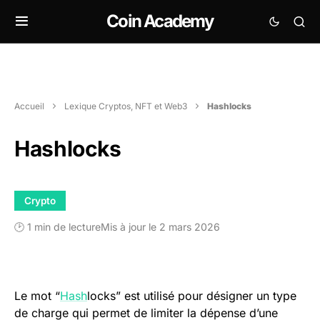
Coin Academy
Accueil
Lexique Cryptos, NFT et Web3
Hashlocks
Hashlocks
Crypto
🕑 1 min de lecture
Mis à jour le 2 mars 2026
Le mot “
Hash
locks” est utilisé pour désigner un type
de charge qui permet de limiter la dépense d’une