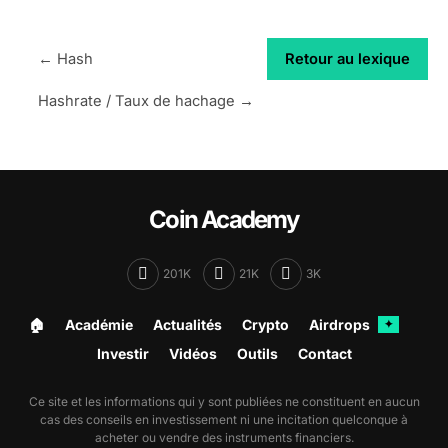
← Hash
Retour au lexique
Hashrate / Taux de hachage →
Coin Academy
201K
21K
3K
🏠︎
Académie
Actualités
Crypto
Airdrops
✦
Investir
Vidéos
Outils
Contact
Ce site et les informations qui y sont publiées ne constituent en aucun
cas des conseils en investissement ni une incitation quelconque à
acheter ou vendre des instruments financiers.